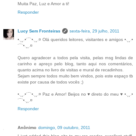
Muita Paz, Luz e Amor a ti!
Responder
Lucy Sem Fronteiras
sexta-feira, 29 julho, 2011
•.¸¸.•´¯`•.¸¸.¤ Olá queridos leitores, visitantes e amigos •.¸¸.•
´¯`•.¸¸.¤
Quero agradecer a todos pela visita, pelas msg lindas de
carinho e apreço pelo blog, tanto aqui nos comentários,
quanto acima no livro de visitas e mural de recadinhos.
Sejam sempre todos muito bem vindos, pois este espaço tb
existe por causa de todos vocês ;)
•.¸¸.•´¯`•.¸¸.¤ Paz e Amor! Beijos no ♥ direto do meu ♥ •.¸¸.•
´¯`•.¸¸.¤
Responder
Anônimo
domingo, 09 outubro, 2011
I just added this blog site to my rss reader, excellent stuff.