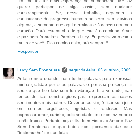
fim, me faz ter mais esperança na humanidade. Me faz
querer participar de algo assim, sem qualquer
constrangimento. Se, desse trabalho, depender a
continuidade do progresso humano na terra, sem dúvidas
alguma, a semente que aqui germinou e floresceu em meu
coração. Dará testemunho de que este é o caminho. Amor
e paz sem fronteiras. Parabens Lucy, Eu precisava mesmo
muito de você. Fica comigo asim, prá sempre!!!...
Responder
Lucy Sem Fronteiras
segunda-feira, 05 outubro, 2009
Antonio meu querido, nem tenho palavras para expressar
minha gratidão por suas palavras e por sua presença. E
sou eu que fico feliz com tua vibração. E é verdade, não
temos de ficar constrangidos para expressarmos nossos
sentimentos mais nobres. Deveríamos sim, é ficar sem jeito
em sermos orgulhosos, egoístas e vaidosos. Mas
expressar amor, carinho, solidariedade, isto nos faz nobres
e não fracos. Portanto, seja ultra bem vindo ao Amor e Paz
Sem Fronteiras, e que todos nós, possamos dar este
"testemunho" de que falas.