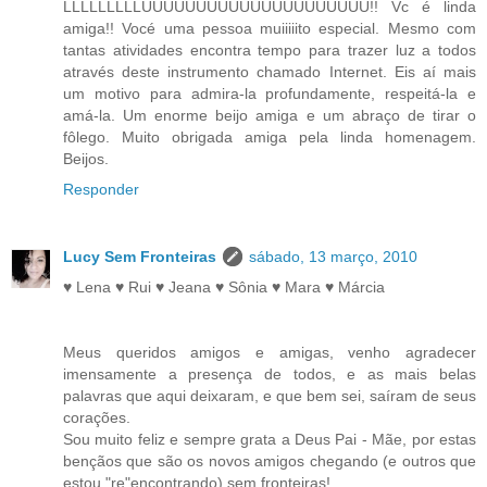
LLLLLLLLLUUUUUUUUUUUUUUUUUUUUU!! Vc é linda
amiga!! Vocé uma pessoa muiiiiito especial. Mesmo com
tantas atividades encontra tempo para trazer luz a todos
através deste instrumento chamado Internet. Eis aí mais
um motivo para admira-la profundamente, respeitá-la e
amá-la. Um enorme beijo amiga e um abraço de tirar o
fôlego. Muito obrigada amiga pela linda homenagem.
Beijos.
Responder
Lucy Sem Fronteiras
sábado, 13 março, 2010
♥ Lena ♥ Rui ♥ Jeana ♥ Sônia ♥ Mara ♥ Márcia
Meus queridos amigos e amigas, venho agradecer
imensamente a presença de todos, e as mais belas
palavras que aqui deixaram, e que bem sei, saíram de seus
corações.
Sou muito feliz e sempre grata a Deus Pai - Mãe, por estas
bençãos que são os novos amigos chegando (e outros que
estou "re"encontrando) sem fronteiras!