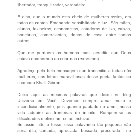
libertador, tranquilizador, verdadeiro...
E olha, que o mundo esta cheio de mulheres assim, em
todos os cantos. Emanando sensibilidade e luz...São mães,
alunas, faxineiras, economistas, catadoras de lixo, caixas,
bancárias, comerciantes, donas de casa entre tantas
outras.
Que me perdoem os homens mas, acredito que Deus
estava enamorado ao criar-nos (rsrsrsrsrs).
Agradeço pela bela mensagem que transmitiu a todas nós
mulheres, nas letras maravilhosas desse poeta fantástico
chamado Khalil Gibran.
Deixo aqui as mesmas palavras que deixei no blog
Universo em Você: Devemos sempre amar muito e
incondicionalmente, pois quando pautado no amor, nossa
vida adquire as fronteiras do infinito. Rompem-se as
dificuldades e eliminam-se as tristezas...
Se assim não o fosse, essa palavrinha tão pequena não
seria dita, cantada, apreciada, buscada, procurada... no