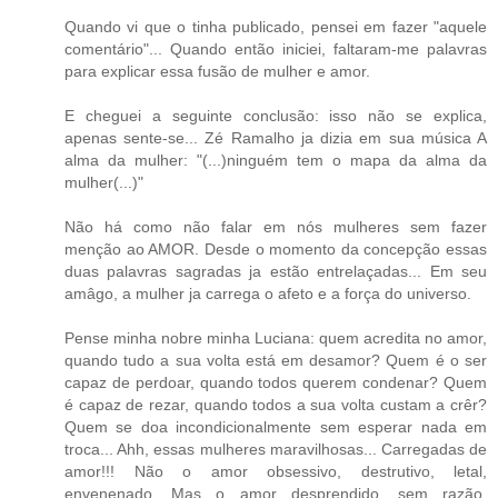
Quando vi que o tinha publicado, pensei em fazer "aquele
comentário"... Quando então iniciei, faltaram-me palavras
para explicar essa fusão de mulher e amor.
E cheguei a seguinte conclusão: isso não se explica,
apenas sente-se... Zé Ramalho ja dizia em sua música A
alma da mulher: "(...)ninguém tem o mapa da alma da
mulher(...)"
Não há como não falar em nós mulheres sem fazer
menção ao AMOR. Desde o momento da concepção essas
duas palavras sagradas ja estão entrelaçadas... Em seu
amâgo, a mulher ja carrega o afeto e a força do universo.
Pense minha nobre minha Luciana: quem acredita no amor,
quando tudo a sua volta está em desamor? Quem é o ser
capaz de perdoar, quando todos querem condenar? Quem
é capaz de rezar, quando todos a sua volta custam a crêr?
Quem se doa incondicionalmente sem esperar nada em
troca... Ahh, essas mulheres maravilhosas... Carregadas de
amor!!! Não o amor obsessivo, destrutivo, letal,
envenenado. Mas o amor desprendido, sem razão,