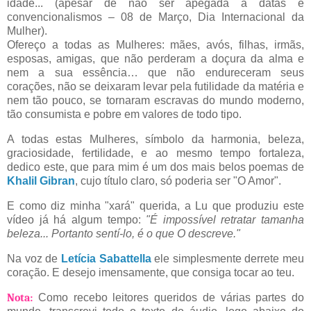
idade... (apesar de não ser apegada a datas e
convencionalismos – 08 de Março, Dia Internacional da
Mulher).
Ofereço a todas as Mulheres: mães, avós, filhas, irmãs,
esposas, amigas, que não perderam a doçura da alma e
nem a sua essência… que não endureceram seus
corações, não se deixaram levar pela futilidade da matéria e
nem tão pouco, se tornaram escravas do mundo moderno,
tão consumista e pobre em valores de todo tipo.
A todas estas Mulheres, símbolo da harmonia, beleza,
graciosidade, fertilidade, e ao mesmo tempo fortaleza,
dedico este, que para mim é um dos mais belos poemas de
Khalil Gibran
, cujo título claro, só poderia ser "O Amor".
E como diz minha "xará" querida, a Lu que produziu este
vídeo já há algum tempo:
"É impossível retratar tamanha
beleza... Portanto sentí-lo, é o que O descreve."
Na voz de
Letícia Sabattella
ele simplesmente derrete meu
coração. E desejo imensamente, que consiga tocar ao teu.
Nota:
Como recebo leitores queridos de várias partes do