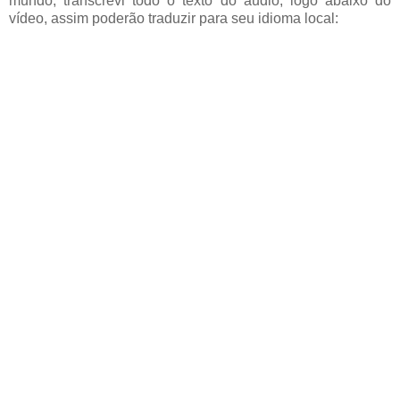
mundo, transcrevi todo o texto do áudio, logo abaixo do
vídeo, assim poderão traduzir para seu idioma local: