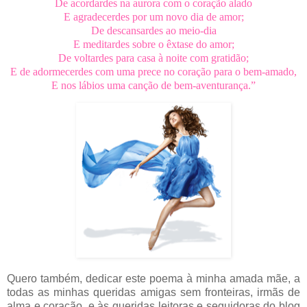
De acordardes na aurora com o coração alado
E agradecerdes por um novo dia de amor;
De descansardes ao meio-dia
E meditardes sobre o êxtase do amor;
De voltardes para casa à noite com gratidão;
E de adormecerdes com uma prece no coração para o bem-amado,
E nos lábios uma canção de bem-aventurança.”
Quero também, dedicar este poema à minha amada mãe, a
todas as minhas queridas amigas sem fronteiras, irmãs de
alma e coração, e às queridas leitoras e seguidoras do blog