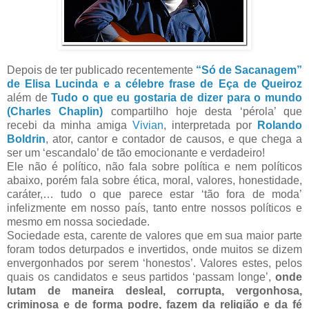
Depois de ter publicado recentemente
“Só de Sacanagem”
de Elisa Lucinda e a célebre frase de Eça de Queiroz
além de
Tudo o que eu gostaria de dizer para o mundo
(Charles Chaplin)
compartilho hoje desta ‘pérola’ que
recebi da minha amiga
Vivian
, interpretada por
Rolando
Boldrin
, ator, cantor e contador de causos, e que chega a
ser um ‘escandalo’ de tão emocionante e verdadeiro!
Ele não é político, não fala sobre política e nem políticos
abaixo, porém fala sobre ética, moral, valores, honestidade,
caráter,… tudo o que parece estar ‘tão fora de moda’
infelizmente em nosso país, tanto entre nossos políticos e
mesmo em nossa sociedade.
Sociedade esta, carente de valores que em sua maior parte
foram todos deturpados e invertidos, onde muitos se dizem
envergonhados por serem ‘honestos’. Valores estes, pelos
quais os candidatos e seus partidos ‘passam longe’,
onde
lutam de maneira desleal, corrupta, vergonhosa,
criminosa e de forma podre, fazem da religião e da fé