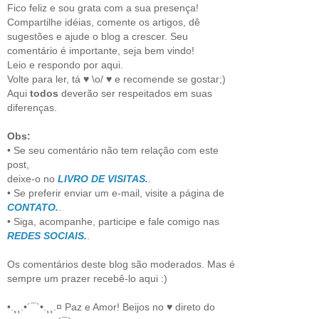
Fico feliz e sou grata com a sua presença!
Compartilhe idéias, comente os artigos, dê
sugestões e ajude o blog a crescer. Seu
comentário é importante, seja bem vindo!
Leio e respondo por aqui.
Volte para ler, tá ♥ \o/ ♥ e recomende se gostar;)
Aqui
todos
deverão ser respeitados em suas
diferenças.
Obs:
• Se seu comentário não tem relação com este
post,
deixe-o no
LIVRO DE VISITAS.
.
• Se preferir enviar um e-mail, visite a página de
CONTATO.
.
• Siga, acompanhe, participe e fale comigo nas
REDES SOCIAIS.
.
Os comentários deste blog são moderados. Mas é
sempre um prazer recebê-lo aqui :)
•.¸¸.•´¯`•.¸¸.¤ Paz e Amor! Beijos no ♥ direto do