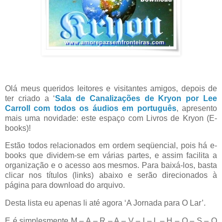
Olá meus queridos leitores e visitantes amigos, depois de
ter criado a ‘
Sala de Canalizações de Kryon por Lee
Carroll com todos os áudios em português
, apresento
mais uma novidade: este espaço com Livros de Kryon (E-
books)!
Estão todos relacionados em ordem seqüencial, pois há e-
books que dividem-se em várias partes, e assim facilita a
organização e o acesso aos mesmos. Para baixá-los, basta
clicar nos títulos (links) abaixo e serão direcionados à
página para download do arquivo.
Desta lista eu apenas li até agora ‘A Jornada para O Lar’.
E é simplesmente M – A – R – A – V – I – L – H – O – S – O