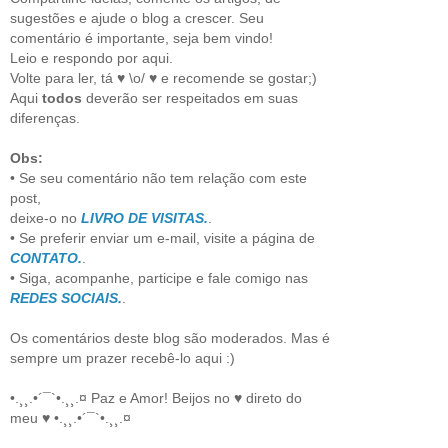
sugestões e ajude o blog a crescer. Seu
comentário é importante, seja bem vindo!
Leio e respondo por aqui.
Volte para ler, tá ♥ \o/ ♥ e recomende se gostar;)
Aqui
todos
deverão ser respeitados em suas
diferenças.
Obs:
• Se seu comentário não tem relação com este
post,
deixe-o no
LIVRO DE VISITAS.
.
• Se preferir enviar um e-mail, visite a página de
CONTATO.
.
• Siga, acompanhe, participe e fale comigo nas
REDES SOCIAIS.
.
Os comentários deste blog são moderados. Mas é
sempre um prazer recebê-lo aqui :)
•.¸¸.•´¯`•.¸¸.¤ Paz e Amor! Beijos no ♥ direto do
meu ♥ •.¸¸.•´¯`•.¸¸.¤