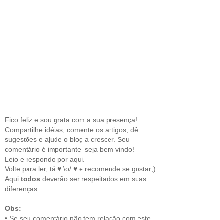
Fico feliz e sou grata com a sua presença!
Compartilhe idéias, comente os artigos, dê
sugestões e ajude o blog a crescer. Seu
comentário é importante, seja bem vindo!
Leio e respondo por aqui.
Volte para ler, tá ♥ \o/ ♥ e recomende se gostar;)
Aqui
todos
deverão ser respeitados em suas
diferenças.
Obs:
• Se seu comentário não tem relação com este