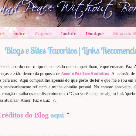
re
Índice
Arquivo
Contato
Divulgue
Mapa do B
Blogs e Sites Favoritos | Links Recomen
nados de acordo com o tipo de conteúdo que compartilham, e que emanam Paz, A
Amor e Paz Sem Fronteiras
enças e estão dentro da proposta de
. A inclusão de 
ks para isso. Aqui compartilho
apenas do que gosto de ler
e que me é (ou em a
o necessariamente refletem a minha opinião pessoal. No entanto aproveite, a
u coração e saiba usar o discernimento. (*Caso você encontre algum link 'queb
a atualizar. Amor, Paz e Luz _/\_
réditos do Blog
aqui