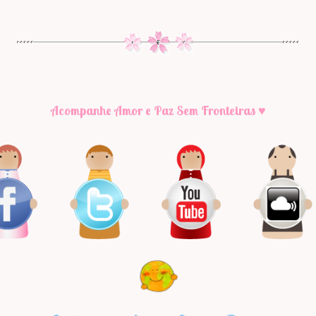
Acompanhe Amor e Paz Sem Fronteiras ♥