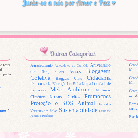
Junte-se a nós por Amor e Paz ♥
Outras Categorias
Aniversário
o retire
Gratid
Agradecimento
Agregadores de Conteúdo
ita
Blogagem
M...
-
do Blog
Avisos
Autora
eu poder
Coletiva
Cidadania
Gratid
Bloggers Unite
M...
-
Democracia
Educação
Lei Ficha Limpa
Liberdade de
r
Meio Ambiente
Expressão
Mudanças
Grato,
Promoções
...
- A
Nossos Direitos
Climáticas
Proteção e SOS Animal
Bom d
Receitas
Sustentabilidade
cart...
amos
*
Vegetarianas
Selos
Utilidade
s
Pública e Denúncia
Excele