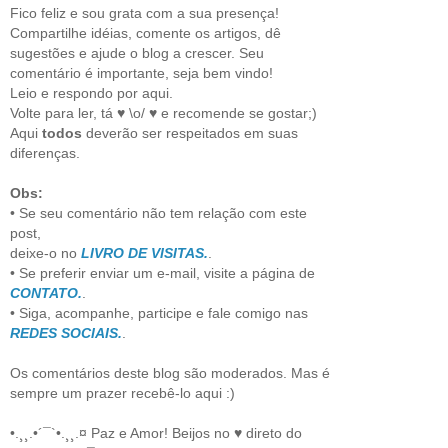
Fico feliz e sou grata com a sua presença!
Compartilhe idéias, comente os artigos, dê
sugestões e ajude o blog a crescer. Seu
comentário é importante, seja bem vindo!
Leio e respondo por aqui.
Volte para ler, tá ♥ \o/ ♥ e recomende se gostar;)
Aqui
todos
deverão ser respeitados em suas
diferenças.
Obs:
• Se seu comentário não tem relação com este
post,
deixe-o no
LIVRO DE VISITAS.
.
• Se preferir enviar um e-mail, visite a página de
CONTATO.
.
• Siga, acompanhe, participe e fale comigo nas
REDES SOCIAIS.
.
Os comentários deste blog são moderados. Mas é
sempre um prazer recebê-lo aqui :)
•.¸¸.•´¯`•.¸¸.¤ Paz e Amor! Beijos no ♥ direto do