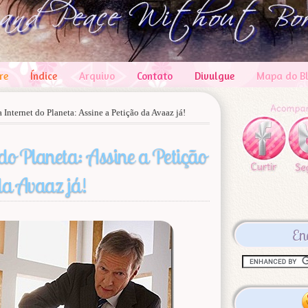
re
Índice
Arquivo
Contato
Divulgue
Mapa do B
a Internet do Planeta: Assine a Petição da Avaaz já!
 do Planeta: Assine a Petição
a Avaaz já!
En