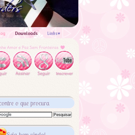
log
Downloads
Links♥
contre o que procura
Seja bem vindo!