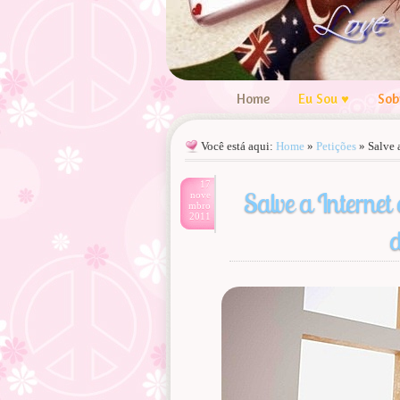
Home
Eu Sou ♥
Sob
Você está aqui:
Home
»
Petições
»
Salve 
17
Salve a Internet
nove
mbro
2011
d