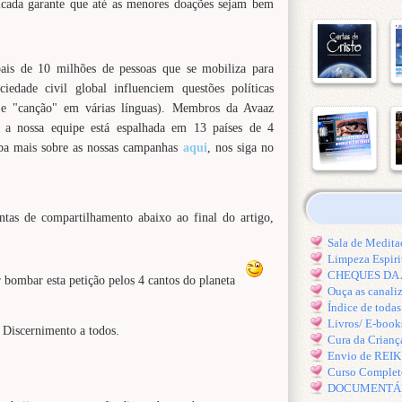
icada garante que até as menores doações sejam bem
is de 10 milhões de pessoas que se mobiliza para
iedade civil global influenciem questões políticas
z" e "canção" em várias línguas). Membros da Avaaz
 a nossa equipe está espalhada em 13 países de 4
iba mais sobre as nossas campanhas
aqui
, nos siga no
ntas de compartilhamento abaixo ao final do artigo,
Sala de Medi
Limpeza Espiri
CHEQUES DA A
r bombar esta petição pelos 4 cantos do planeta
Ouça as canal
Índice de toda
Livros/ E-book
 Discernimento a todos.
Cura da Crianç
Envio de REI
Curso Comple
DOCUMENTÁRIO