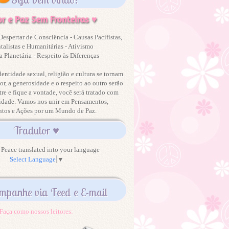
r e Paz Sem Fronteiras ♥
Despertar de Consciência - Causas Pacifistas,
alistas e Humanitárias - Ativismo
 Planetária - Respeito às Diferenças
dentidade sexual, religião e cultura se tornam
or, a generosidade e o respeito ao outro serão
tre e fique a vontade, você será tratado com
idade. Vamos nos unir em Pensamentos,
ntos e Ações por um Mundo de Paz.
Tradutor ♥
Peace translated into your language
Select Language
▼
mpanhe via Feed e E-mail
Faça como nossos leitores: