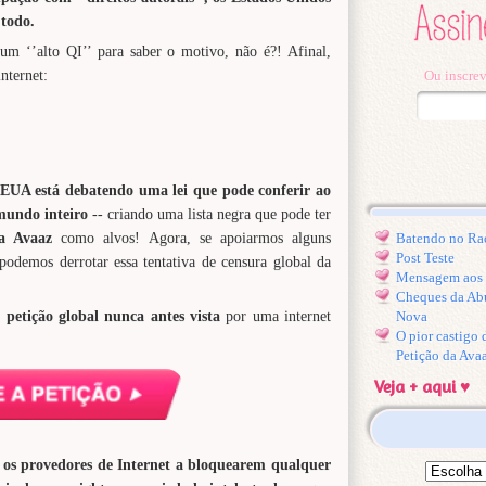
 todo.
um ‘’alto QI’’ para saber o motivo, não é?! Afinal,
nternet:
Ou inscrev
EUA está debatendo uma lei que pode conferir ao
 mundo inteiro
-- criando uma lista negra que pode ter
a Avaaz
como alvos! Agora, se apoiarmos alguns
Batendo no Ra
Post Teste
demos derrotar essa tentativa de censura global da
Mensagem aos l
Cheques da Ab
petição global nunca antes vista
por uma internet
Nova
O pior castigo
Petição da Ava
Veja + aqui ♥
os provedores de Internet a bloquearem qualquer