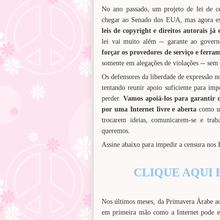
No ano passado, um projeto de lei de ce
chegar ao Senado dos EUA, mas agora ess
leis de copyright e direitos autorais já 
lei vai muito além -- garante ao govern
forçar os provedores de serviço e ferr
somente em alegações de violações -- sem
Os defensores da liberdade de expressão n
tentando reunir apoio suficiente para imp
perder.
Vamos apoiá-los para garantir q
por uma Internet livre e aberta
como u
trocarem ideias, comunicarem-se e tra
queremos.
Assine abaixo para impedir a censura nos E
CLIQUE AQUI E
Nos últimos meses, da Primavera Árabe 
em primeira mão como a Internet pode e