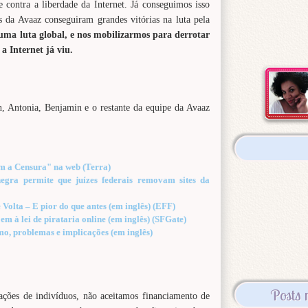
 contra a liberdade da Internet. Já conseguimos isso
s da Avaaz conseguiram grandes vitórias na luta pela
uma luta global, e nos mobilizarmos para derrotar
a Internet já viu.
, Antonia, Benjamin e o restante da equipe da Avaaz
 a Censura" na web (Terra)
 negra permite que juízes federais removam sites da
 Volta – E pior do que antes (em inglês) (EFF)
em à lei de pirataria online (em inglês) (SFGate)
mo, problemas e implicações (em inglês)
Posts 
ações de indivíduos, não aceitamos financiamento de