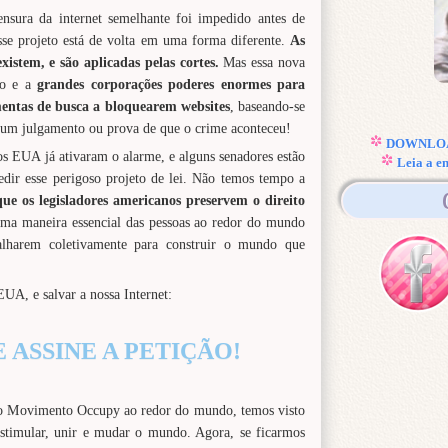
nsura da internet semelhante foi impedido antes de
e projeto está de volta em uma forma diferente.
As
existem, e são aplicadas pelas cortes.
Mas essa nova
o e a
grandes corporações poderes enormes para
amentas de busca a bloquearem websites
, baseando-se
 um julgamento ou prova de que o crime aconteceu!
DOWNLOAD
os EUA já ativaram o alarme, e alguns senadores estão
Leia a e
edir esse perigoso projeto de lei. Não temos tempo a
ue os legisladores americanos preservem o direito
ma maneira essencial das pessoas ao redor do mundo
balharem coletivamente para construir o mundo que
UA, e salvar a nossa Internet:
 ASSINE A PETIÇÃO!
ao Movimento Occupy ao redor do mundo, temos visto
stimular, unir e mudar o mundo. Agora, se ficarmos