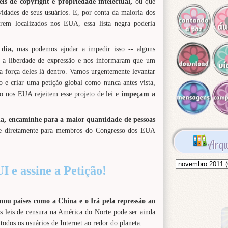
leis de copyright e propriedade intelectual,
ou que
vidades de seus usuários. E, por conta da maioria dos
arem localizados nos EUA, essa lista negra poderia
dia,
mas podemos ajudar a impedir isso -- alguns
 a liberdade de expressão e nos informaram que um
a força deles lá dentro. Vamos urgentemente levantar
 e criar uma petição global como nunca antes vista,
o nos EUA rejeitem esse projeto de lei e
impeçam a
ida, encaminhe para a maior quantidade de pessoas
e diretamente para membros do Congresso dos EUA
Arqu
e assine a Petição!
u países como a China e o Irã pela repressão ao
 leis de censura na América do Norte pode ser ainda
todos os usuários de Internet ao redor do planeta.