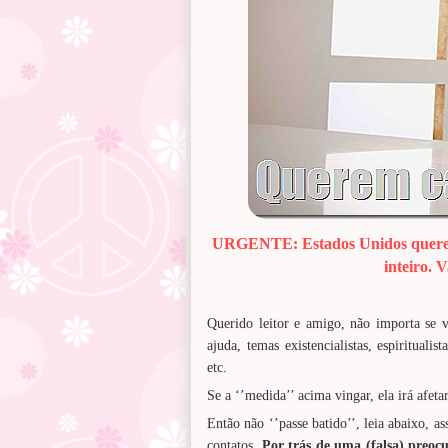
URGENTE: Estados Unidos querem 
inteiro.
V
Querido leitor e amigo, não importa se v
ajuda, temas existencialistas, espiritualis
etc.
Se a ‘’medida’’ acima vingar, ela irá afet
Então não ‘’passe batido’’, leia abaixo, a
contatos.
Por trás de uma (falsa) preocu