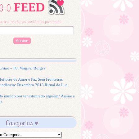
a-se e receba as novidades por email:
cismo – Por Wagner Borges
eitores de Amor e Paz Sem Fronteiras
undância: Dezembro 2013 Ritual da Lua
 do mundo por ter estuprado alguém? Assine a
az
Categorias ♥