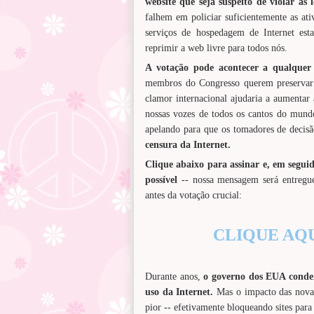
website que seja suspeito de violar as 
falhem em policiar suficientemente as ati
serviços de hospedagem de Internet est
reprimir a web livre para todos nós.
A votação pode acontecer a qualquer 
membros do Congresso querem preservar
clamor internacional ajudaria a aumentar 
nossas vozes de todos os cantos do mundo
apelando para que os tomadores de decisã
censura da Internet.
Clique abaixo para assinar e, em segu
possível
-- nossa mensagem será entregu
antes da votação crucial:
CLIQUE AQUI 
Durante anos,
o governo dos EUA condeno
uso da Internet.
Mas o impacto das novas
pior -- efetivamente bloqueando sites para 