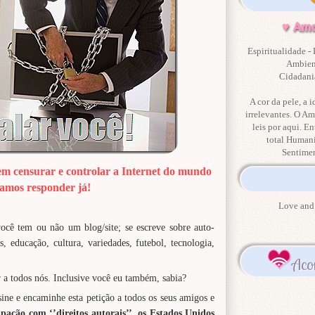
♥ Amo
Espiritualidade - 
Ambient
Cidadania
A cor da pele, a i
irrelevantes. O Am
leis por aqui. En
total Human
Sentime
censurar e controlar a Internet do mundo
amos responder já!
Love and 
ocê tem ou não um blog/site; se escreve sobre auto-
tas, educação, cultura, variedades, futebol, tecnologia,
Aco
ar a todos nós. Inclusive você eu também, sabia?
ssine e encaminhe esta petição a todos os seus amigos e
pação com ‘’direitos autorais’’, os Estados Unidos