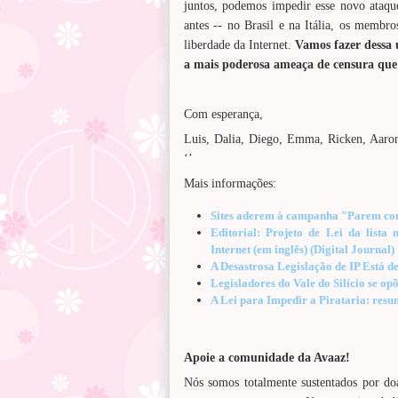
juntos, podemos impedir esse novo ataque
antes -- no Brasil e na Itália, os membro
liberdade da Internet.
Vamos fazer dessa 
a mais poderosa ameaça de censura que 
Com esperança,
Luis, Dalia, Diego, Emma, Ricken, Aaron
‘’
Mais informações:
Sites aderem à campanha "Parem com
Editorial: Projeto de Lei da lista
Internet (em inglês) (Digital Journal)
A Desastrosa Legislação de IP Está de
Legisladores do Vale do Silício se opõ
A Lei para Impedir a Pirataria: resu
Apoie a comunidade da Avaaz!
Nós somos totalmente sustentados por do