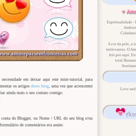
♥ Amo
Espiritualidade - 
Ambient
Cidadania
A cor da pele, a i
irrelevantes. O Am
leis por aqui. En
total Human
Sentime
necessidade em deixar aqui este mini-tutorial, para
omentar os artigos
deste blog
, uma vez que acrescentei
Love and 
ar ainda mais o seu contato comigo.
:
Aco
a conta do Blogger, ou Nome / URL do seu blog e/ou
formulário de comentários era assim: