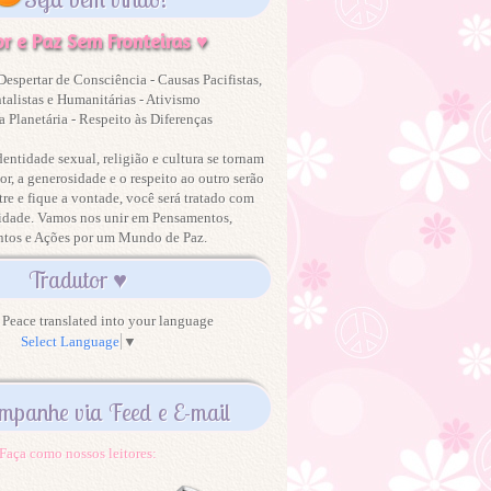
r e Paz Sem Fronteiras ♥
Despertar de Consciência - Causas Pacifistas,
alistas e Humanitárias - Ativismo
 Planetária - Respeito às Diferenças
dentidade sexual, religião e cultura se tornam
or, a generosidade e o respeito ao outro serão
tre e fique a vontade, você será tratado com
idade. Vamos nos unir em Pensamentos,
ntos e Ações por um Mundo de Paz.
Tradutor ♥
Peace translated into your language
Select Language
▼
mpanhe via Feed e E-mail
Faça como nossos leitores: