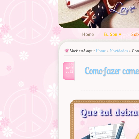
Home
Eu Sou ♥
Sob
Você está aqui:
Home
»
Novidades
»
Como
06
Como fazer comen
maio
2012