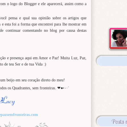
 com o logo do Blogger e ele aparecerá, assim como a
você pensa e qual sua opinião sobre os artigos que
e esta foi a forma que encontrei para lhe mostrar em
de continuar comentando no blog por causa destas
nção e presença aqui em Amor e Paz! Muita Luz, Paz,
 de teu Ser e de tua Vida :)
 um beijo em seu coração direto do meu!
Amor Incondicional e Paz em todos os Quadrantes, sem fronteiras. ❤●•٠·˙
pazsemfronteiras.com
Posts 