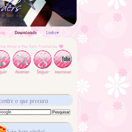
log
Downloads
Links♥
contre o que procura
Seja bem vindo!