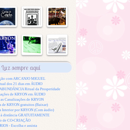
Luz sempre aqui
tação com ARCANJO MIGUEL
tual dos 21 dias em ÁUDIO
BUNDÂNCIA Ritual da Prosperidade
izações de KRYON em ÁUDIO
s as Canalizações de KRYON
s de KRYON gratuitos (Baixar)
a Interior por KRYON (Com áudio)
K à distância GRATUITAMENTE
to de CO-CRIAÇÃO
S - Escolha e assista