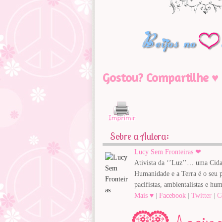
Gostou? Compartilhe ♥
Sobre a Autora:
Lucy Sem Fronteiras ❤
Ativista da ‘’Luz’’… uma Cida
Humanidade e a Terra é o seu pa
pacifistas, ambientalistas e hum
Mais ♥
|
Facebook
|
Twitter
|
C