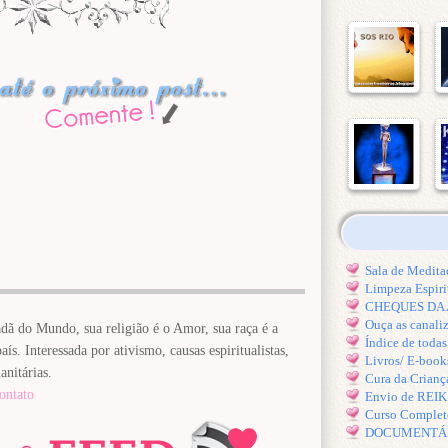
Sala de Medi
Limpeza Espiri
CHEQUES DA A
Ouça as canal
dã do Mundo, sua religião é o Amor, sua raça é a
Índice de toda
ís. Interessada por ativismo, causas espiritualistas,
Livros/ E-book
anitárias.
Cura da Crianç
ontato
Envio de REI
Curso Comple
DOCUMENTÁRIO