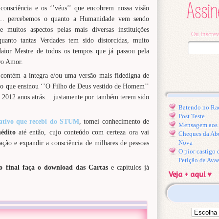
onsciência e os ‘’véus’’ que encobrem nossa visão
dos,… percebemos o quanto a Humanidade vem sendo
 muitos aspectos pelas mais diversas instituições
Ou inscrev
 quanto tantas Verdades tem sido distorcidas, muito
Maior Mestre de todos os tempos que já passou pela
Do Amor.
 contém a íntegra e/ou uma versão mais fidedigna de
 o que ensinou ‘’O Filho de Deus vestido de Homem’’
e 2012 anos atrás… justamente por também terem sido
Batendo no Ra
Post Teste
ativo que recebi do STUM
, tomei conhecimento de
Mensagem aos l
nédito
até então, cujo conteúdo com certeza ora vai
Cheques da Ab
Nova
ação e expandir a consciência de milhares de pessoas
O pior castigo
Petição da Ava
o final faça o download das Cartas
e capítulos já
Veja + aqui ♥