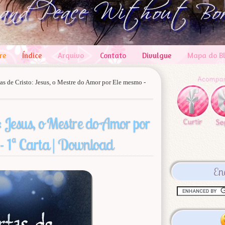
re
Índice
Arquivo
Contato
Divulgue
Mapa do B
as de Cristo: Jesus, o Mestre do Amor por Ele mesmo -
: Jesus, o Mestre do Amor por
- 1ª Carta | Download
En