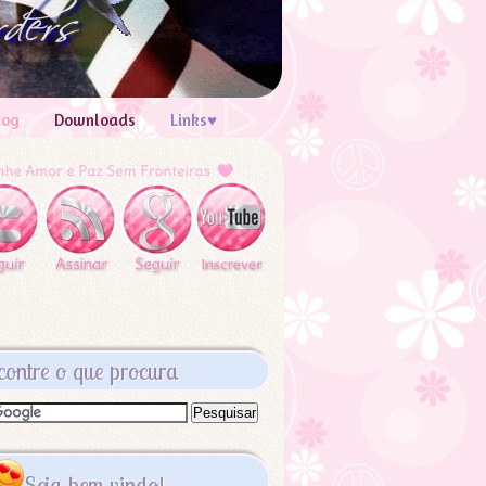
log
Downloads
Links♥
contre o que procura
Seja bem vindo!