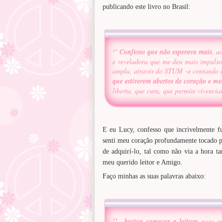
publicando este livro no Brasil:
‘’ Confesso que não esperava mais
, a
e reveladora que me deu mais impulso
ampla, através do STUM -e contando c
que estiverem abertos de coração e me
liberta, que cura, que permite vivenci
E eu Lucy, confesso que incrivelmente fu
senti meu coração profundamente tocado pe
de adquirí-lo, tal como não via a hora t
meu querido leitor e Amigo.
Faço minhas as suas palavras abaixo:
’’…bastou começar a leitura
para se