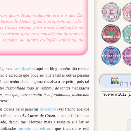
aram quem Jesus realmente era e o que Ele
atureza de Deus? Qual o propósito da vida?
s Cartas vieram para trazer iluminação ao
 construir uma nova consciência durante os
semente da futura evolução espiritual da
algumas
canalizações
aqui no blog, porém são raras e
o e acredito que pode ser útil a tantas outras pessoas
Arqu
á que tenho ainda alguma ressalva à respeito, pois tal
te desconfiada logo se lembrou de tantas mensagens
es, mas que, mesmo muito bem formatadas, distorciam
reto.
’’
i tocada pelas palavras
do Sérgio
(ver trecho abaixo)
periência com
As Cartas de
Cristo
, e como fui tomada
dade, decidi me informar mais a respeito e a ler ao
nibilizados
no site da editora
que traduziu e está