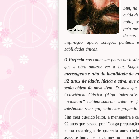
Sim, há 
cuida de
noite, s
pela me
demais 
inspiração, apoio, soluções pontuais e
habilidades únicas.
O Prefácio
nos conta um pouco da históri
que a obra pudesse ver a Luz. Suger
mensagens e não da identidade do m
92 anos de idade
,
lúcida e ativa, que 
serão objeto de novo livro
. Destaca que 
Consciência Crística (Algo indescrití
“ponderar” cuidadosamente sobre as fr
substância, seu significado mais profundo.
Sim meu querido leitor, a mensageira e c
92 anos que passou por ‘’longa preparação 
numa cronologia de quarenta anos chei
aspectos humanos - e ao mesmo tempo divin