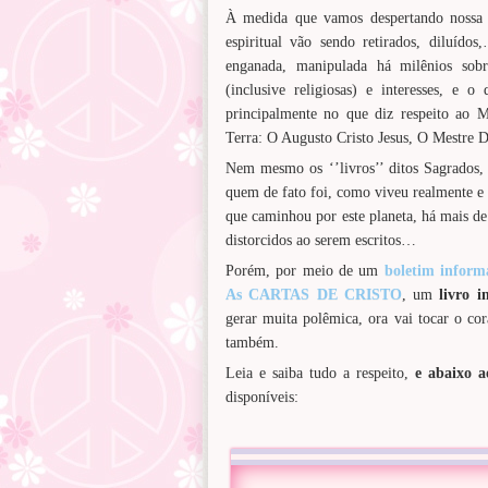
À medida que vamos despertando nossa c
espiritual vão sendo retirados, diluí
enganada, manipulada há milênios sobre
(inclusive religiosas) e interesses, e o
principalmente no que diz respeito ao 
Terra: O Augusto Cristo Jesus, O Mestre 
Nem mesmo os ‘’livros’’ ditos Sagrados,
quem de fato foi, como viveu realmente e
que caminhou por este planeta, há mais d
distorcidos ao serem escritos…
Porém, por meio de um
boletim inform
As CARTAS DE CRISTO
, um
livro i
gerar muita polêmica, ora vai tocar o cor
também.
Leia e saiba tudo a respeito,
e abaixo a
disponíveis: