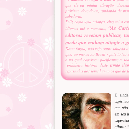
que elevou minha vibração, desve
próxima, doando-se, ajudando de man
sabedoria.
Feliz como uma criança, cheguei à co
“As Cart
idiomas até o momento,
editoras receiam publicar, ta
medo que venham atingir o g
Desta forma, não vejo outra solução a
que, ao menos no Brasil - país único 
e no qual convivem pacificamente to
verdadeira história deste
Irmão ilu
repassadas aos seres humanos que de fa
E ainda
espiritu
que não 
em seu i
experiê
aflorar “