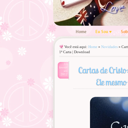
Home
Eu Sou ♥
Sob
Você está aqui:
Home
»
Novidades
»
Cart
1ª Carta | Download
13
Cartas de Cristo
fevere
iro
2012
Ele mesmo 