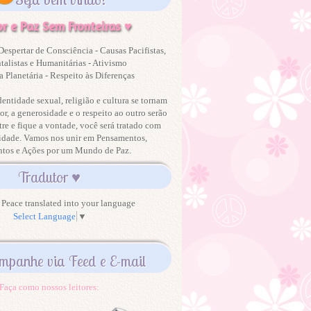
r e Paz Sem Fronteiras ♥
Despertar de Consciência - Causas Pacifistas,
alistas e Humanitárias - Ativismo
 Planetária - Respeito às Diferenças
dentidade sexual, religião e cultura se tornam
or, a generosidade e o respeito ao outro serão
tre e fique a vontade, você será tratado com
idade. Vamos nos unir em Pensamentos,
ntos e Ações por um Mundo de Paz.
Tradutor ♥
Peace translated into your language
Select Language
▼
mpanhe via Feed e E-mail
Faça como nossos leitores: