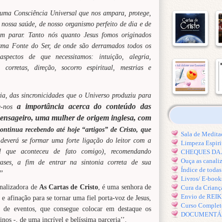
uma Consciência Universal que nos ampara, protege,
 nossa saúde, de nosso organismo perfeito de dia e de
em parar. Tanto nós quanto Jesus fomos originados
sma Fonte do Ser, de onde são derramados todos os
aspectos de que necessitamos: intuição, alegria,
 corretas, direção, socorro espiritual, mestrias e
a, das sincronicidades que o Universo produziu para
a importância acerca do conteúdo das
e-nos
ensageiro, uma mulher de origem inglesa, com
continua recebendo até hoje “artigos” de Cristo, que
Sala de Medi
deverá se formar uma forte ligação do leitor com a
Limpeza Espiri
vel que aconteceu de fato comigo), recomendando
CHEQUES DA A
Ouça as canal
ases, a fim de entrar na sintonia correta de sua
Índice de toda
’’
Livros/ E-book
analizadora de
As Cartas de Cristo
, é uma senhora de
Cura da Crianç
Envio de REI
e afinação para se tornar uma fiel porta-voz de Jesus,
Curso Comple
a de eventos, que consegue colocar em destaque os
DOCUMENTÁRIO
os -, de uma incrível e belíssima parceria’’.