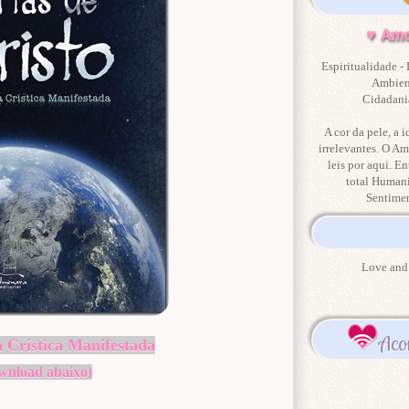
♥ Amo
Espiritualidade - 
Ambient
Cidadania
A cor da pele, a i
irrelevantes. O Am
leis por aqui. En
total Human
Sentime
Love and 
Aco
 Crística Manifestada
wnload abaixo)