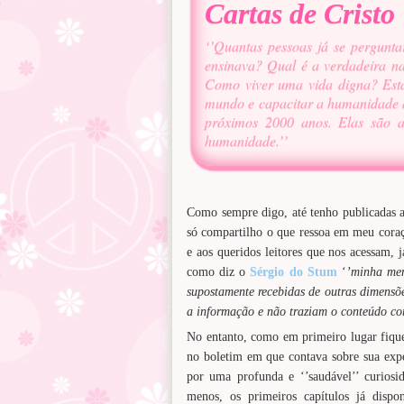
Cartas de Cristo
‘’Quantas pessoas já se pergunt
ensinava? Qual é a verdadeira n
Como viver uma vida digna? Esta
mundo e capacitar a humanidade a
próximos 2000 anos. Elas são a 
humanidade.’’
Como sempre digo, até tenho publicadas 
só compartilho o que ressoa em meu coraçã
e aos queridos leitores que nos acessam, j
como diz o
Sérgio do Stum
‘
’minha men
supostamente recebidas de outras dimensõ
a informação e não traziam o conteúdo cor
No entanto, como em primeiro lugar fique
no boletim em que contava sobre sua ex
por uma profunda e ‘’saudável’’ curiosi
menos, os primeiros capítulos já dispo