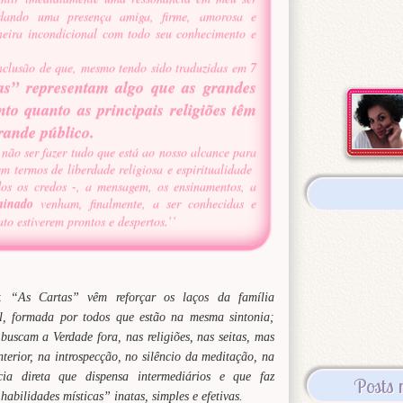
ndando uma presença amiga, firme, amorosa e
eira incondicional com todo seu conhecimento e
nclusão de que, mesmo tendo sido traduzidas em 7
as” representam algo que as grandes
nto quanto as principais religiões têm
rande público.
 não ser fazer tudo que está ao nosso alcance para
em termos de liberdade religiosa e espiritualidade
dos os credos -, a mensagem, os ensinamentos, a
minado
venham, finalmente, a ser conhecidas e
to estiverem prontos e despertos.’’
:
“As Cartas” vêm reforçar os laços da família
al, formada por todos que estão na mesma sintonia;
buscam a Verdade fora, nas religiões, nas seitas, mas
nterior, na introspecção, no silêncio da meditação, na
ncia direta que dispensa intermediários e que faz
Posts 
habilidades místicas” inatas, simples e efetivas.