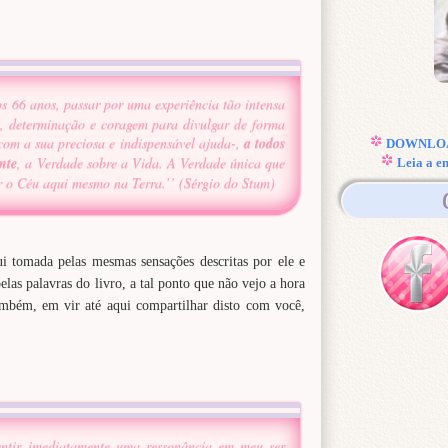
os 66 anos, passar por uma experiência tão intensa
, determinação e coragem para divulgar de forma
om a sua preciosa e indispensável ajuda-,
a todos
DOWNLOAD
nte
, a Verdade sobre a Vida. A Verdade única que
Leia a e
ar o Céu aqui mesmo na Terra.’’ (Sérgio do Stum)
i tomada pelas mesmas sensações descritas por ele e
las palavras do livro, a tal ponto que não vejo a hora
ambém, em vir até aqui compartilhar disto com você,
ntir imediatamente uma ressonância em meu ser