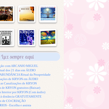
Luz sempre aqui
tação com ARCANJO MIGUEL
tual dos 21 dias em ÁUDIO
BUNDÂNCIA Ritual da Prosperidade
izações de KRYON em ÁUDIO
s as Canalizações de KRYON
s de KRYON gratuitos (Baixar)
a Interior por KRYON (Com áudio)
K à distância GRATUITAMENTE
to de CO-CRIAÇÃO
S - Escolha e assista