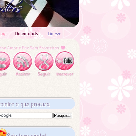
log
Downloads
Links♥
contre o que procura
Seja bem vindo!