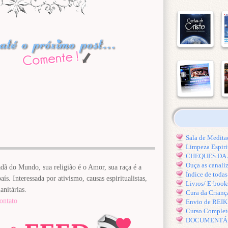
Sala de Medi
Limpeza Espiri
CHEQUES DA A
Ouça as canal
dã do Mundo, sua religião é o Amor, sua raça é a
Índice de toda
ís. Interessada por ativismo, causas espiritualistas,
Livros/ E-book
anitárias.
Cura da Crianç
ontato
Envio de REI
Curso Comple
DOCUMENTÁRIO