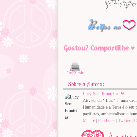
Gostou? Compartilhe ♥
Sobre a Autora:
Lucy Sem Fronteiras ❤
Ativista da ‘’Luz’’… uma Cida
Humanidade e a Terra é o seu pa
pacifistas, ambientalistas e hum
Mais ♥
|
Facebook
|
Twitter
|
C