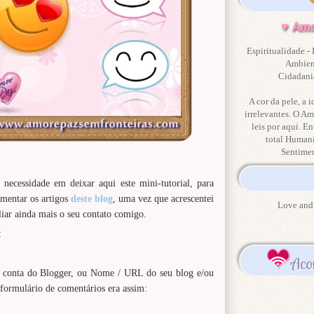
♥ Amo
Espiritualidade - 
Ambient
Cidadania
A cor da pele, a i
irrelevantes. O Am
leis por aqui. En
total Human
Sentime
necessidade em deixar aqui este mini-tutorial, para
omentar os artigos
deste blog
, uma vez que acrescentei
Love and 
ar ainda mais o seu contato comigo.
:
Aco
a conta do Blogger, ou Nome / URL do seu blog e/ou
formulário de comentários era assim: