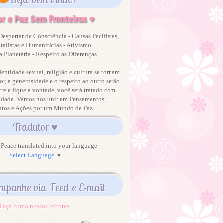
r e Paz Sem Fronteiras ♥
Despertar de Consciência - Causas Pacifistas,
alistas e Humanitárias - Ativismo
 Planetária - Respeito às Diferenças
dentidade sexual, religião e cultura se tornam
or, a generosidade e o respeito ao outro serão
tre e fique a vontade, você será tratado com
idade. Vamos nos unir em Pensamentos,
ntos e Ações por um Mundo de Paz.
Tradutor ♥
Peace translated into your language
Select Language
▼
mpanhe via Feed e E-mail
Faça como nossos leitores: