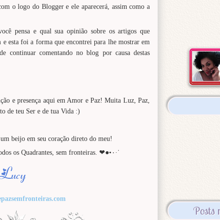
 com o logo do Blogger e ele aparecerá, assim como a
você pensa e qual sua opinião sobre os artigos que
e esta foi a forma que encontrei para lhe mostrar em
de continuar comentando no blog por causa destas
nção e presença aqui em Amor e Paz! Muita Luz, Paz,
 de teu Ser e de tua Vida :)
 um beijo em seu coração direto do meu!
Amor Incondicional e Paz em todos os Quadrantes, sem fronteiras. ❤●•٠·˙
pazsemfronteiras.com
Posts 