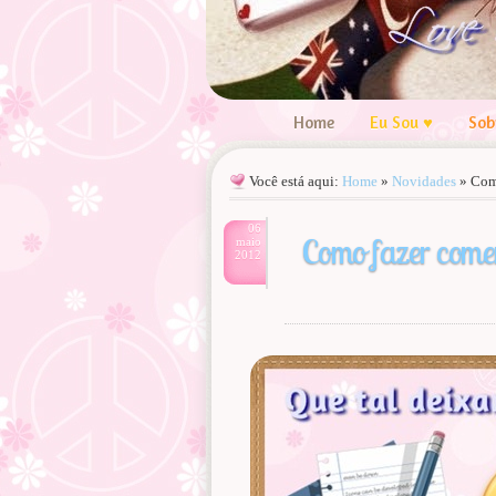
Home
Eu Sou ♥
Sob
Você está aqui:
Home
»
Novidades
»
Como
06
Como fazer comen
maio
2012