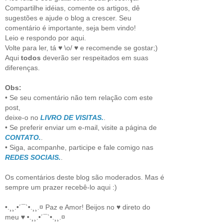
Compartilhe idéias, comente os artigos, dê
sugestões e ajude o blog a crescer. Seu
comentário é importante, seja bem vindo!
Leio e respondo por aqui.
Volte para ler, tá ♥ \o/ ♥ e recomende se gostar;)
Aqui
todos
deverão ser respeitados em suas
diferenças.
Obs:
• Se seu comentário não tem relação com este
post,
deixe-o no
LIVRO DE VISITAS.
.
• Se preferir enviar um e-mail, visite a página de
CONTATO.
.
• Siga, acompanhe, participe e fale comigo nas
REDES SOCIAIS.
.
Os comentários deste blog são moderados. Mas é
sempre um prazer recebê-lo aqui :)
•.¸¸.•´¯`•.¸¸.¤ Paz e Amor! Beijos no ♥ direto do
meu ♥ •.¸¸.•´¯`•.¸¸.¤