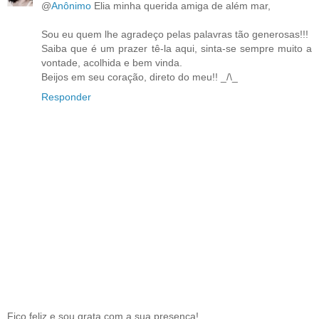
@
Anônimo
Elia minha querida amiga de além mar,
Sou eu quem lhe agradeço pelas palavras tão generosas!!!
Saiba que é um prazer tê-la aqui, sinta-se sempre muito a
vontade, acolhida e bem vinda.
Beijos em seu coração, direto do meu!! _/\_
Responder
Fico feliz e sou grata com a sua presença!