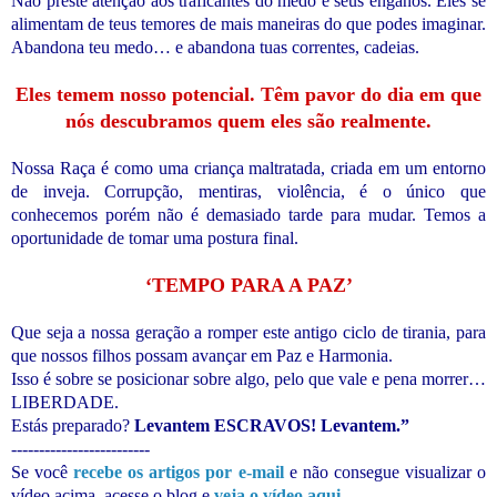
Não preste atenção aos traficantes do medo e seus enganos. Eles se
alimentam de teus temores de mais maneiras do que podes imaginar.
Abandona teu medo… e abandona tuas correntes, cadeias.
Eles temem nosso potencial. Têm pavor do dia em que
nós descubramos quem eles são realmente.
Nossa Raça é como uma criança maltratada, criada em um entorno
de inveja. Corrupção, mentiras, violência, é o único que
conhecemos porém não é demasiado tarde para mudar. Temos a
oportunidade de tomar uma postura final.
‘TEMPO PARA A PAZ’
Que seja a nossa geração a romper este antigo ciclo de tirania, para
que nossos filhos possam avançar em Paz e Harmonia.
Isso é sobre se posicionar sobre algo, pelo que vale e pena morrer…
LIBERDADE.
Estás preparado?
Levantem ESCRAVOS! Levantem.”
-------------------------
Se você
recebe os artigos por e-mail
e não consegue visualizar o
vídeo acima, acesse o blog e
veja o vídeo aqui