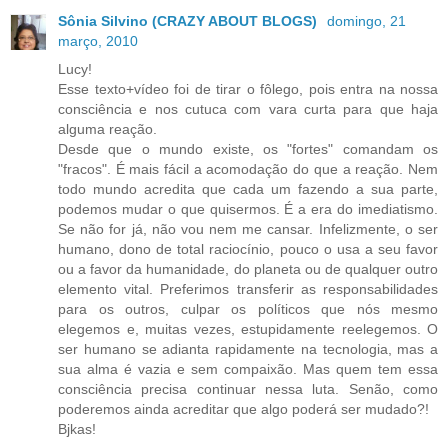
Sônia Silvino (CRAZY ABOUT BLOGS)
domingo, 21
março, 2010
Lucy!
Esse texto+vídeo foi de tirar o fôlego, pois entra na nossa
consciência e nos cutuca com vara curta para que haja
alguma reação.
Desde que o mundo existe, os "fortes" comandam os
"fracos". É mais fácil a acomodação do que a reação. Nem
todo mundo acredita que cada um fazendo a sua parte,
podemos mudar o que quisermos. É a era do imediatismo.
Se não for já, não vou nem me cansar. Infelizmente, o ser
humano, dono de total raciocínio, pouco o usa a seu favor
ou a favor da humanidade, do planeta ou de qualquer outro
elemento vital. Preferimos transferir as responsabilidades
para os outros, culpar os políticos que nós mesmo
elegemos e, muitas vezes, estupidamente reelegemos. O
ser humano se adianta rapidamente na tecnologia, mas a
sua alma é vazia e sem compaixão. Mas quem tem essa
consciência precisa continuar nessa luta. Senão, como
poderemos ainda acreditar que algo poderá ser mudado?!
Bjkas!