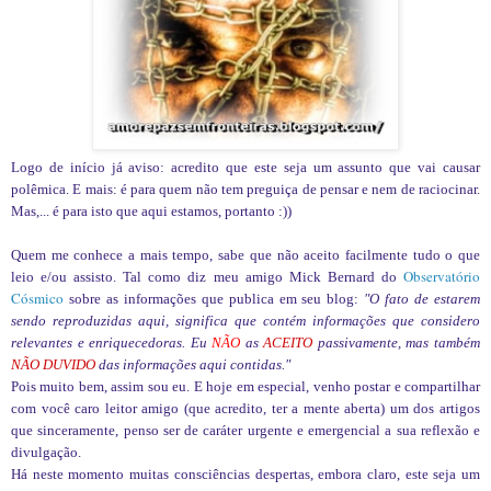
Logo de início já aviso: acredito que este seja um assunto que vai causar
polêmica. E mais: é para quem não tem preguiça de pensar e nem de raciocinar.
Mas,... é para isto que aqui estamos, portanto :))
Quem me conhece a mais tempo, sabe que não aceito facilmente tudo o que
Observatório
leio e/ou assisto. Tal como diz meu amigo Mick Bernard do
Cósmico
sobre as informações que publica em seu blog:
"
O fato de estarem
sendo reproduzidas aqui, significa que contém informações que considero
relevantes e enriquecedoras.
Eu
NÃO
as
ACEITO
passivamente, mas também
NÃO DUVIDO
das informações aqui contidas."
Pois muito bem, assim sou eu. E hoje em especial, venho postar e compartilhar
com você caro leitor amigo (que acredito, ter a mente aberta) um dos artigos
que sinceramente, penso ser de caráter urgente e emergencial a sua reflexão e
divulgação.
Há neste momento muitas consciências despertas, embora claro, este seja um