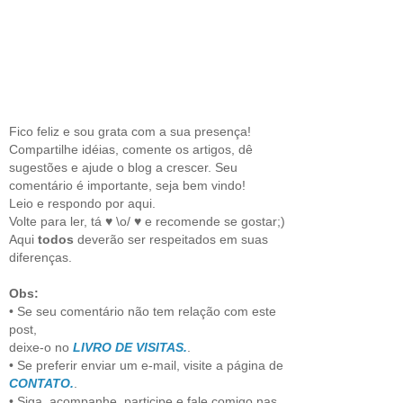
Fico feliz e sou grata com a sua presença!
Compartilhe idéias, comente os artigos, dê
sugestões e ajude o blog a crescer. Seu
comentário é importante, seja bem vindo!
Leio e respondo por aqui.
Volte para ler, tá ♥ \o/ ♥ e recomende se gostar;)
Aqui
todos
deverão ser respeitados em suas
diferenças.
Obs:
• Se seu comentário não tem relação com este
post,
deixe-o no
LIVRO DE VISITAS.
.
• Se preferir enviar um e-mail, visite a página de
CONTATO.
.
• Siga, acompanhe, participe e fale comigo nas