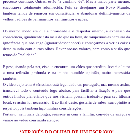
processo contínuo. Outras, estão "a caminho de". Mas a maior parte mesmo,
encontra-se totalmente adormecida. Pois se desejamos um Novo Mundo,
também temos de renascer em consciência, e abandonar definitivamente os
velhos padrões de pensamentos, sentimentos e ações.
Do mesmo modo em que a prioridade é o despertar interno, a expansão da
consciência, igualmente está mais do que na hora, de rompermos as barreiras da
ignorância que nos cega (ignorar=desconhecer) e começarmos a ver as coisas
deste mundo com outros olhos. Rever nossos valores, bem como a visão que
temos de "realidade".
E pesquisando pela net, eis que encontro um vídeo que acredito, levará o leitor
a uma reflexão profunda e na minha humilde opinião, muito necessária
também.
O vídeo cujo tema é sérissimo, está legendado em português, mas mesmo assim,
transcrevi todo o conteúdo logo abaixo, para facilitar a fixação e para que
outros irmãos planetários que nos visitam, possam traduzí-lo para seu idioma
local, se assim for necessário. E ao final deste, gostaria de saber sua opinião a
respeito, pois também faço minhas considerações.
Portanto sem mais delongas, reúna-se aí com a família, convide os amigos e
vamos ao vídeo com muita atenção:
‘ATRAVÉS DO OLHAR DE UM ESCRAVO’