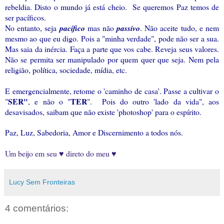
rebeldia. Disto o mundo já está cheio. Se queremos Paz temos de
ser pacíficos.
No entanto, seja
pacífico
mas não
passivo
. Não aceite tudo, e nem
mesmo ao que eu digo. Pois a "minha verdade", pode não ser a sua.
Mas saia da inércia. Faça a parte que vos cabe. Reveja seus valores.
Não se permita ser manipulado por quem quer que seja. Nem pela
religião, política, sociedade, mídia, etc.
E emergencialmente, retome o 'caminho de casa'. Passe a cultivar o
SER"
TER
"
, e não o "
".
Pois do outro 'lado da vida", aos
desavisados, saibam que não existe 'photoshop' para o espírito.
Paz, Luz, Sabedoria, Amor e Discernimento a todos nós.
Um beijo em seu ♥ direto do meu ♥
Lucy Sem Fronteiras
4 comentários: