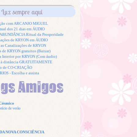
Luz sempre aqui
tação com ARCANJO MIGUEL
tual dos 21 dias em ÁUDIO
BUNDÂNCIA Ritual da Prosperidade
izações de KRYON em ÁUDIO
s as Canalizações de KRYON
s de KRYON gratuitos (Baixar)
a Interior por KRYON (Com áudio)
K à distância GRATUITAMENTE
to de CO-CRIAÇÃO
S - Escolha e assista
 Cósmico
stício de verão
DA NOVA CONSCIÊNCIA