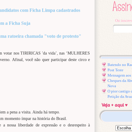
 candidatos com Ficha Limpa cadastrados
Ou inscrev
om a Ficha Suja
 uma ratoeira chamada "voto de protesto"
r em votar nos TIRIRICAS 'da vida’, nas ‘MULHERES
erno. Afinal, você não quer participar deste circo e
Batendo no Ra
Post Teste
Mensagem aos l
Cheques da Ab
Nova
O pior castigo
Petição da Ava
Veja + aqui ♥
lem a pena a visita. Ainda há tempo.
m momento ímpar na história do Brasil.
e a nossa liberdade de expressão e o desrespeito à