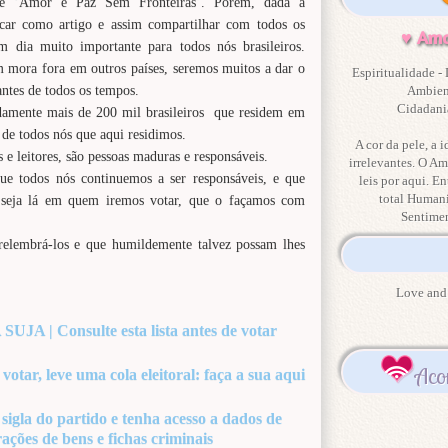
de ‘Amor e Paz Sem Fronteiras’. Porém, dada a
icar como artigo e assim compartilhar com todos os
♥ Amo
m dia muito importante para todos nós brasileiros.
 mora fora em outros países, seremos muitos a dar o
Espiritualidade - 
ntes de todos os tempos.
Ambient
Cidadania
adamente mais de 200 mil brasileiros que residem em
 de todos nós que aqui residimos.
A cor da pele, a i
e leitores, são pessoas maduras e responsáveis.
irrelevantes. O Am
ue todos nós continuemos a ser responsáveis, e que
leis por aqui. En
total Human
, seja lá em quem iremos votar, que o façamos com
Sentime
relembrá-los e que humildemente talvez possam lhes
Love and 
| Consulte esta lista antes de votar
Aco
tar, leve uma cola eleitoral: faça a sua aqui
igla do partido e tenha acesso a dados de
ações de bens e fichas criminais