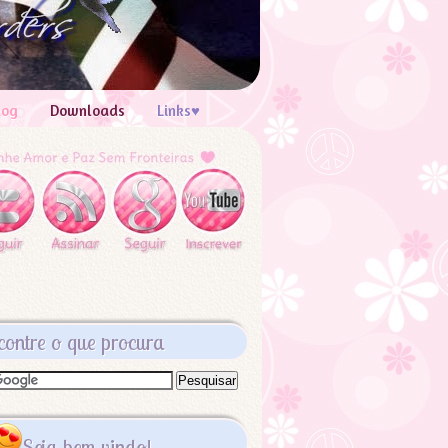
log
Downloads
Links♥
contre o que procura
Seja bem vindo!