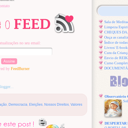
ontato
Sala de Medi
Limpeza Espiri
CHEQUES DA A
Ouça as canal
Índice de toda
atualizações no seu email:
Livros/ E-book
Cura da Crianç
Envio de REI
Curso Comple
DOCUMENTÁRIO
red by
FeedBurner
Observatório
Sol
ação
,
Democracia
,
Eleições
,
Nossos Direitos
,
Valores
DESPERTAR 
O PORTAL 9/9