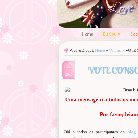
Home
Eu Sou ♥
Sob
Você está aqui:
Home
»
Valores
»
VOTE C
02
VOTE CONSCIEN
outub
ro
2010
Uma mensagem a todos os mem
Por favor, leiam
Olá a todos os participantes do
blog
,