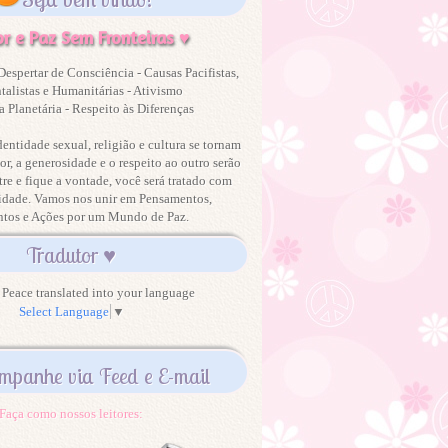
r e Paz Sem Fronteiras ♥
Despertar de Consciência - Causas Pacifistas,
alistas e Humanitárias - Ativismo
 Planetária - Respeito às Diferenças
dentidade sexual, religião e cultura se tornam
or, a generosidade e o respeito ao outro serão
tre e fique a vontade, você será tratado com
idade. Vamos nos unir em Pensamentos,
ntos e Ações por um Mundo de Paz.
Tradutor ♥
Peace translated into your language
Select Language
▼
mpanhe via Feed e E-mail
Faça como nossos leitores: