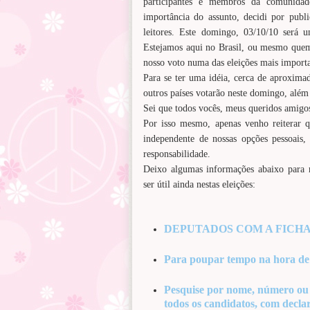
participantes e membros da comunida
importância do assunto, decidi por publ
leitores. Este domingo, 03/10/10 será u
Estejamos aqui no Brasil, ou mesmo quem
nosso voto numa das eleições mais importa
Para se ter uma idéia, cerca de aproxim
outros países votarão neste domingo, além
Sei que todos vocês, meus queridos amigos 
Por isso mesmo, apenas venho reiterar q
independente de nossas opções pessoais
responsabilidade.
Deixo algumas informações abaixo para 
ser útil ainda nestas eleições:
DEPUTADOS COM A FICHA SUJA 
Para poupar tempo na hora de vo
Pesquise por nome, número ou s
todos os candidatos, com declar