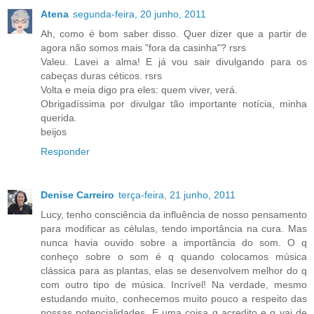
Atena
segunda-feira, 20 junho, 2011
Ah, como é bom saber disso. Quer dizer que a partir de
agora não somos mais "fora da casinha"? rsrs
Valeu. Lavei a alma! E já vou sair divulgando para os
cabeças duras céticos. rsrs
Volta e meia digo pra eles: quem viver, verá.
Obrigadíssima por divulgar tão importante notícia, minha
querida.
beijos
Responder
Denise Carreiro
terça-feira, 21 junho, 2011
Lucy, tenho consciência da influência de nosso pensamento
para modificar as células, tendo importância na cura. Mas
nunca havia ouvido sobre a importância do som. O q
conheço sobre o som é q quando colocamos música
clássica para as plantas, elas se desenvolvem melhor do q
com outro tipo de música. Incrível! Na verdade, mesmo
estudando muito, conhecemos muito pouco a respeito das
nossas potencialidades. E uma coisa q acredito e q vai de