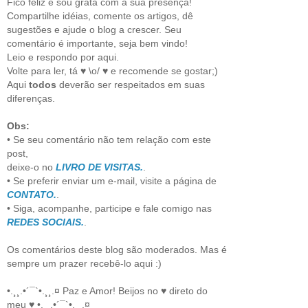
Fico feliz e sou grata com a sua presença!
Compartilhe idéias, comente os artigos, dê
sugestões e ajude o blog a crescer. Seu
comentário é importante, seja bem vindo!
Leio e respondo por aqui.
Volte para ler, tá ♥ \o/ ♥ e recomende se gostar;)
Aqui
todos
deverão ser respeitados em suas
diferenças.
Obs:
• Se seu comentário não tem relação com este
post,
deixe-o no
LIVRO DE VISITAS.
.
• Se preferir enviar um e-mail, visite a página de
CONTATO.
.
• Siga, acompanhe, participe e fale comigo nas
REDES SOCIAIS.
.
Os comentários deste blog são moderados. Mas é
sempre um prazer recebê-lo aqui :)
•.¸¸.•´¯`•.¸¸.¤ Paz e Amor! Beijos no ♥ direto do
meu ♥ •.¸¸.•´¯`•.¸¸.¤