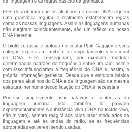
de linguagem) e as regras básicas da gramática.
Eles descobriram que os alcalinos de nosso DNA seguem
uma gramática regular e realmente estabelecem regras
como as nossas linguagens. Assim as linguagens humanas
não surgiram coincidentemente, são um reflexo do nosso
DNA inerente.
O biofísico russo e biólogo molecular Pjotr Garjajev e seus
colegas exploraram também o comportamento vibracional
do DNA. Eles conseguiram, por exemplo, modular
determinados padrões de frequência sobre um raio laser e
com isso influenciaram a frequência do DNA e, assim, a
própria informação genética. Desde que a estrutura básica
dos pares alcalinos do DNA e da linguagem são da mesma
estrutura, nenhuma decodificação do DNA é necessária.
Pode-se simplesmente usar palavras e sentenças da
linguagem humana! Isto, também, foi provado
experimentalmente! A substância viva (DNA no tecido vivo,
não in vitro), sempre reagirá aos raios laser modulados na
linguagem e até às ondas do rádio, se as frequências
apropriadas estiverem sendo usadas.