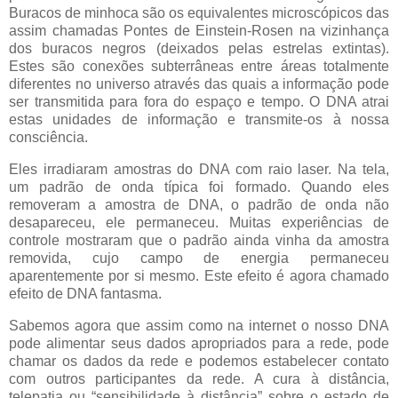
Buracos de minhoca são os equivalentes microscópicos das
assim chamadas Pontes de Einstein-Rosen na vizinhança
dos buracos negros (deixados pelas estrelas extintas).
Estes são conexões subterrâneas entre áreas totalmente
diferentes no universo através das quais a informação pode
ser transmitida para fora do espaço e tempo. O DNA atrai
estas unidades de informação e transmite-os à nossa
consciência.
Eles irradiaram amostras do DNA com raio laser. Na tela,
um padrão de onda típica foi formado. Quando eles
removeram a amostra de DNA, o padrão de onda não
desapareceu, ele permaneceu. Muitas experiências de
controle mostraram que o padrão ainda vinha da amostra
removida, cujo campo de energia permaneceu
aparentemente por si mesmo. Este efeito é agora chamado
efeito de DNA fantasma.
Sabemos agora que assim como na internet o nosso DNA
pode alimentar seus dados apropriados para a rede, pode
chamar os dados da rede e podemos estabelecer contato
com outros participantes da rede. A cura à distância,
telepatia ou “sensibilidade à distância” sobre o estado de