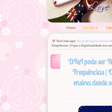
Home
Eu Sou ♥
Sob
Você está aqui:
Home
»
Espiritualidade
Frequências | O que a Espiritualidade nos en
18
DNA pode ser R
junho
2011
Frequências | O
ensina desde s