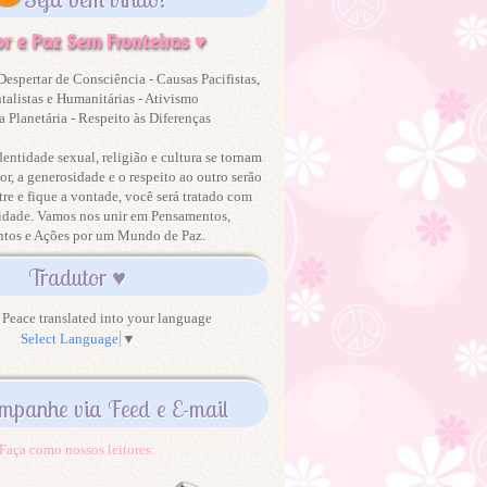
r e Paz Sem Fronteiras ♥
Despertar de Consciência - Causas Pacifistas,
alistas e Humanitárias - Ativismo
 Planetária - Respeito às Diferenças
dentidade sexual, religião e cultura se tornam
or, a generosidade e o respeito ao outro serão
tre e fique a vontade, você será tratado com
idade. Vamos nos unir em Pensamentos,
ntos e Ações por um Mundo de Paz.
Tradutor ♥
Peace translated into your language
Select Language
▼
mpanhe via Feed e E-mail
Faça como nossos leitores: