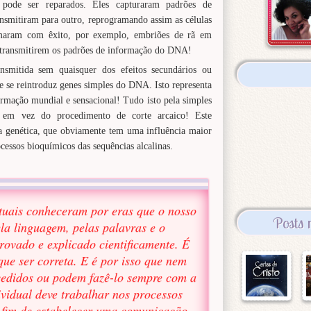
 pode ser reparados. Eles capturaram padrões de
nsmitiram para outro, reprogramando assim as células
rmaram com êxito, por exemplo, embriões de rã em
 transmitirem os padrões de informação do DNA!
nsmitida sem quaisquer dos efeitos secundários ou
e se reintroduz genes simples do DNA. Isto representa
rmação mundial e sensacional! Tudo isto pela simples
 em vez do procedimento de corte arcaico! Este
 genética, que obviamente tem uma influência maior
essos bioquímicos das sequências alcalinas.
ituais conheceram por eras que o nosso
Posts 
la linguagem, pelas palavras e o
rovado e explicado cientificamente. É
que ser correta. E é por isso que nem
cedidos ou podem fazê-lo sempre com a
vidual deve trabalhar nos processos
a fim de estabelecer uma comunicação