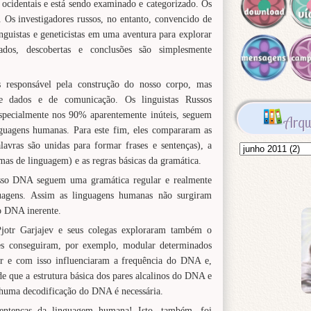
ocidentais e está sendo examinado e categorizado. Os
Os investigadores russos, no entanto, convencido de
inguistas e geneticistas em uma aventura para explorar
os, descobertas e conclusões são simplesmente
responsável pela construção do nosso corpo, mas
 dados e de comunicação. Os linguistas Russos
specialmente nos 90% aparentemente inúteis, seguem
Arqu
nguagens humanas. Para este fim, eles compararam as
avras são unidas para formar frases e sentenças), a
mas de linguagem) e as regras básicas da gramática.
osso DNA seguem uma gramática regular e realmente
guagens. Assim as linguagens humanas não surgiram
o DNA inerente.
Pjotr Garjajev e seus colegas exploraram também o
s conseguiram, por exemplo, modular determinados
er e com isso influenciaram a frequência do DNA e,
de que a estrutura básica dos pares alcalinos do DNA e
nhuma decodificação do DNA é necessária.
sentenças da linguagem humana! Isto, também, foi