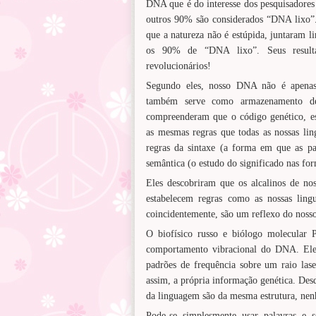
DNA que é do interesse dos pesquisadores 
outros 90% são considerados “DNA lixo”. 
que a natureza não é estúpida, juntaram l
os 90% de “DNA lixo”. Seus resultad
revolucionários!
Segundo eles, nosso DNA não é apenas 
também serve como armazenamento de
compreenderam que o código genético, e
as mesmas regras que todas as nossas li
regras da sintaxe (a forma em que as pal
semântica (o estudo do significado nas for
Eles descobriram que os alcalinos de n
estabelecem regras como as nossas lin
coincidentemente, são um reflexo do noss
O biofísico russo e biólogo molecular 
comportamento vibracional do DNA. Ele
padrões de frequência sobre um raio las
assim, a própria informação genética. Des
da linguagem são da mesma estrutura, ne
Pode-se simplesmente usar palavras e 