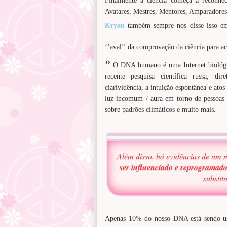
Finalmente a ciência começa a reconhe
Avatares, Mestres, Mentores, Amparadores
Kryon
também sempre nos disse isso e
‘’aval’’ da comprovação da ciência para ac
’’
O DNA humano é uma Internet biológica
recente pesquisa científica russa, d
clarividência, a intuição espontânea e atos
luz incomum / aura em torno de pessoas (o
sobre padrões climáticos e muito mais.
Além disso, há evidências de um 
ser influenciado e reprogramado
substit
Apenas 10% do nosso DNA está sendo usa