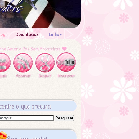
log
Downloads
Links♥
contre o que procura
Seja bem vindo!