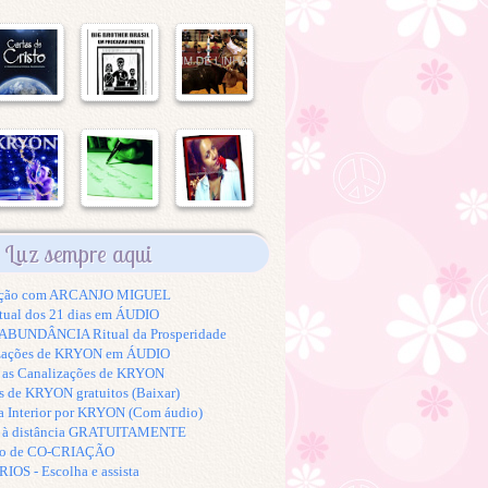
Luz sempre aqui
tação com ARCANJO MIGUEL
tual dos 21 dias em ÁUDIO
BUNDÂNCIA Ritual da Prosperidade
izações de KRYON em ÁUDIO
s as Canalizações de KRYON
s de KRYON gratuitos (Baixar)
a Interior por KRYON (Com áudio)
K à distância GRATUITAMENTE
to de CO-CRIAÇÃO
S - Escolha e assista