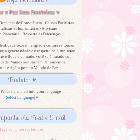
r e Paz Sem Fronteiras ♥
Despertar de Consciência - Causas Pacifistas,
alistas e Humanitárias - Ativismo
 Planetária - Respeito às Diferenças
dentidade sexual, religião e cultura se tornam
or, a generosidade e o respeito ao outro serão
tre e fique a vontade, você será tratado com
idade. Vamos nos unir em Pensamentos,
ntos e Ações por um Mundo de Paz.
Tradutor ♥
Peace translated into your language
Select Language
▼
mpanhe via Feed e E-mail
Faça como nossos leitores: