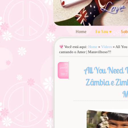
Home
Eu Sou ♥
Sob
Você está aqui:
Home
»
Vídeos
»
All You
cantando o Amor | Maravilhoso!!!
30
All You Need I
janeir
o
2012
Zâmbia e Zim
M