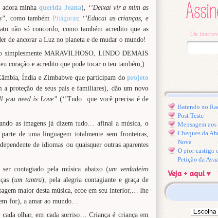
o adora minha
querida Jeana
),
‘’Deixai vir a mim as
’’
, como também
Pitágoras
:
‘’Educai as crianças, e
fato não só concordo, como também acredito que as
Ou inscrev
oder de ancorar a Luz no planeta e de mudar o mundo!
 vídeo simplesmente MARAVILHOSO, LINDO DEMAIS
 coração e acredito que pode tocar o teu também;)
a Zâmbia, Índia e Zimbabwe que participam do
projeto
 a proteção de seus pais e familiares), dão um novo
l you need is Love’’
(‘’Tudo que você precisa é de
Batendo no Ra
Post Teste
uando as imagens já dizem tudo… afinal a música, o
Mensagem aos l
Cheques da Ab
 parte de uma linguagem totalmente sem fronteiras,
Nova
ndependente de idiomas ou quaisquer outras aparentes
O pior castigo
Petição da Ava
 ser contagiado pela música abaixo (
um verdadeiro
Veja + aqui ♥
nças (
um tantra
), pela alegria contagiante e graça de
sagem maior desta música, ecoe em seu interior,… lhe
quem for), a amar ao mundo…
m cada olhar, em cada sorriso… Criança é criança em