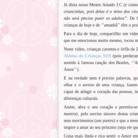
Já dizia nosso Mestre Amado J.C (e com
criancinhas, pois delas é o reino dos céus
não será preciso punir os adultos’’
. De 
crianças de hoje e de ‘’amanhã’’ têm o p
Para o dia de hoje, compartilho um
que me emocionou muito mesmo, tocou meu
Neste vídeo, crianças carentes e órfãs d
Aldeias de Crianças SOS
(pois perderam
sentido à famosa canção dos Beatles,
‘’Al
Amor’’).
E na verdade nem é preciso palavras, q
olhar e o sorriso de uma criança, fazem
capaz de atingir o coração das pessoas, i
diferenças culturais.
Assim, abra o seu coração e permita-se
mantra
), pelo sorriso sincero destas cria
seus movimentos (
um yantra
) e que a men
inspire a amar ao seu próximo (seja ele 
Coisa mais linda e rica sentir o Amor e