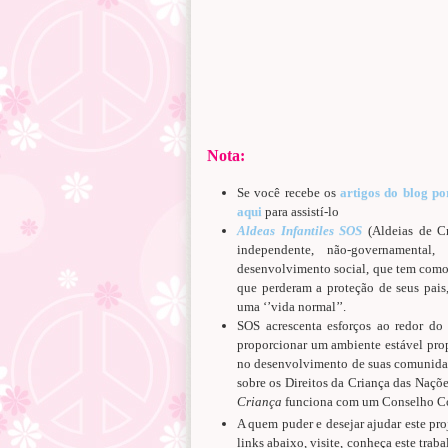
Nota:
Se você recebe os
artigos do blog po
aqui
para assistí-lo
Aldeas Infantiles SOS
(Aldeias de Cr
independente, não-governamental,
desenvolvimento social, que tem como o
que perderam a proteção de seus pais
uma ‘’vida normal’’.
SOS acrescenta esforços ao redor do
proporcionar um ambiente estável propí
no desenvolvimento de suas comunid
sobre os Direitos da Criança das Naçõ
Criança
funciona com um Conselho Co
A quem puder e desejar ajudar este proj
links abaixo, visite, conheça este trab