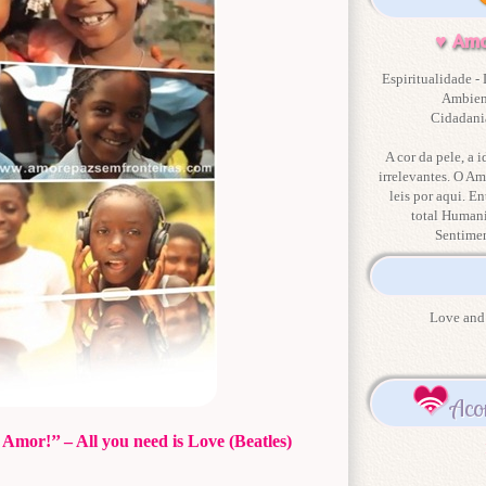
♥ Amo
Espiritualidade - 
Ambient
Cidadania
A cor da pele, a i
irrelevantes. O Am
leis por aqui. En
total Human
Sentime
Love and 
Aco
 Amor!’’ – All you need is Love (Beatles)