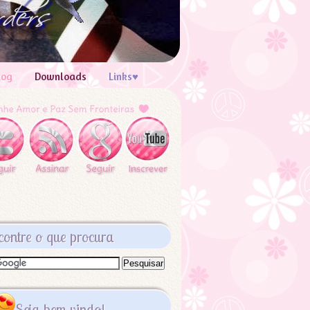
log
Downloads
Links♥
contre o que procura
Seja bem vindo!