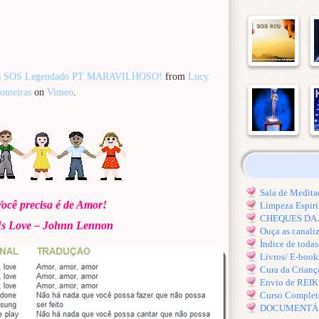
tiles SOS Legendado PT MARAVILHOSO!
from
Lucy
onteiras
on
Vimeo
.
Sala de Medi
ocê precisa é de Amor!
Limpeza Espiri
CHEQUES DA A
Is Love – Johnn Lennon
Ouça as canal
Índice de toda
Livros/ E-book
Cura da Crianç
Envio de REI
Curso Comple
DOCUMENTÁRIO