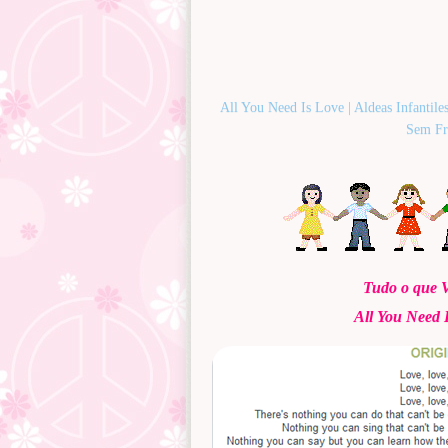
All You Need Is Love | Aldeas Infan
Sem Fr
Tudo o que V
All You Need 