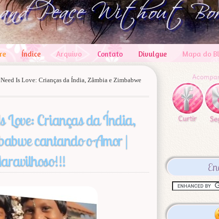
re
Índice
Arquivo
Contato
Divulgue
Mapa do B
 Need Is Love: Crianças da Índia, Zâmbia e Zimbabwe
s Love: Crianças da Índia,
babwe cantando o Amor |
aravilhoso!!!
En