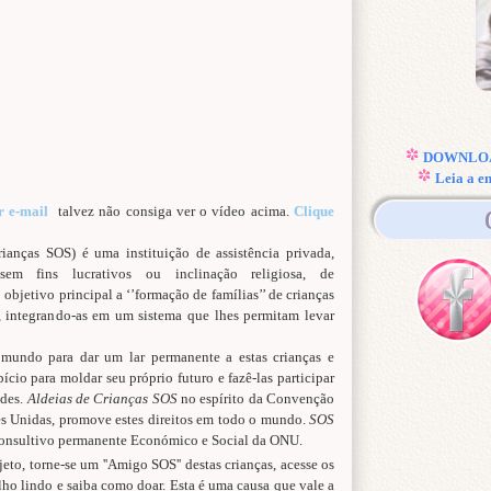
DOWNLOAD
Leia a e
r e-mail
talvez não consiga ver o vídeo acima.
Clique
ianças SOS) é uma instituição de assistência privada,
 sem fins lucrativos ou inclinação religiosa, de
bjetivo principal a ‘’formação de famílias’’ de crianças
, integrando-as em um sistema que lhes permitam levar
 mundo para dar um lar permanente a estas crianças e
cio para moldar seu próprio futuro e fazê-las participar
ades.
Aldeias de Crianças SOS
no espírito da Convenção
es Unidas, promove estes direitos em todo o mundo.
SOS
nsultivo permanente Económico e Social da ONU.
eto, torne-se um ''Amigo SOS'' destas crianças, acesse os
alho lindo e saiba como doar. Esta é uma causa que vale a