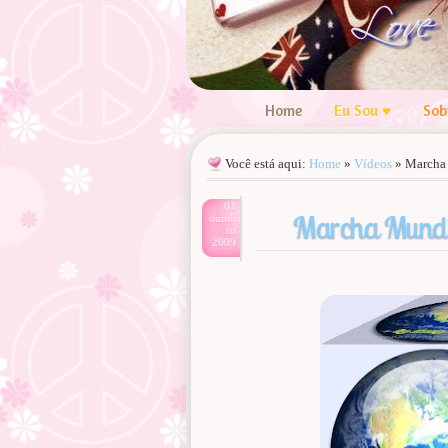
Home
Eu Sou ♥
Sob
Você está aqui:
Home
»
Vídeos
»
Marcha 
01
Marcha Mundia
outub
ro
2009