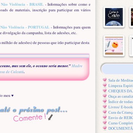
 Não Violência - BRASIL
- Informações sobre como e
loads de materiais, inscrição para participar em vários
e Não Violência - PORTUGAL
- Informações para quem
 de divulgação da campanha, lista de adesões, etc.
milhão de adesões) de pessoas que irão participar desta
ceano, mas sem ele,
o oceano seria menor."
Madre
esa de Calcutá
.
Sala de Medi
Limpeza Espiri
CHEQUES DA A
 do meu ♥
Ouça as canal
Índice de toda
Livros/ E-book
Cura da Crianç
Envio de REI
Curso Comple
DOCUMENTÁRIO