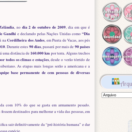
Zelândia
dia 2 de outubro de 2009
, no
, dia em que é
de Gandhi
“Dia
e declarado pelas Nações Unidas como
Cordilheira dos Andes
rá na
, em Punta de Vacas, aos pés
010
90 dias
90 países
. Durante estes
, passará por mais de
160.000 km
rá uma distância de
por terra. Alguns trechos
or todos os climas e estações
, desde o verão tórrido de
 siberiano. As etapas mais longas serão a americana e a
uipe base permanente de cem pessoas de diversas
Arqu
vida com 10% do que se gasta em armamento pesado.
fossem destinados para melhorar a vida das pessoas, em
ifica sair definitivamente da “pré-história humana” e dar
ossa espécie.