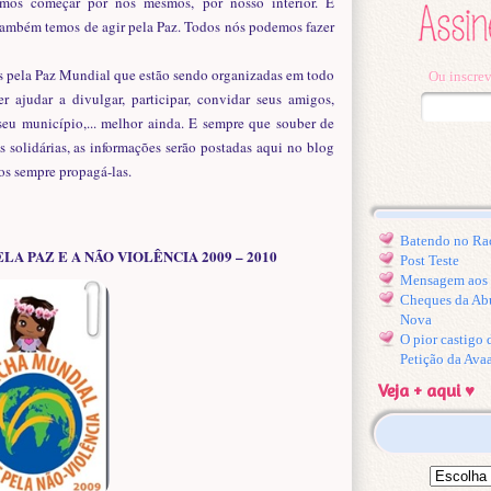
emos começar por nós mesmos, por nosso interior. É
 também temos de agir pela Paz. Todos nós podemos fazer
as pela Paz Mundial que estão sendo organizadas em todo
Ou inscrev
judar a divulgar, participar, convidar seus amigos,
, seu município,... melhor ainda. E sempre que souber de
 solidárias, as informações serão postadas aqui no blog
os sempre propagá-las.
Batendo no Ra
 PAZ E A NÃO VIOLÊNCIA 2009 – 2010
Post Teste
Mensagem aos l
Cheques da Ab
Nova
O pior castigo
Petição da Ava
Veja + aqui ♥