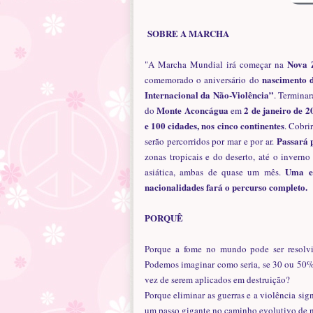
SOBRE A MARCHA
Nova 
"A Marcha Mundial irá começar na
nascimento 
comemorado o aniversário do
Internacional da Não-Violência”
. Termina
Monte Aconcágua
2 de janeiro de 2
do
em
e 100 cidades, nos cinco continentes
. Cobri
Passará p
serão percorridos por mar e por ar.
zonas tropicais e do deserto, até o inverno
Uma eq
asiática, ambas de quase um mês.
nacionalidades fará o percurso completo.
PORQUÊ
Porque a fome no mundo pode ser resol
Podemos imaginar como seria, se 30 ou 50% 
vez de serem aplicados em destruição?
Porque eliminar as guerras e a violência sign
um passo gigante no caminho evolutivo de n