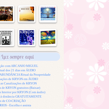
Luz sempre aqui
tação com ARCANJO MIGUEL
tual dos 21 dias em ÁUDIO
BUNDÂNCIA Ritual da Prosperidade
izações de KRYON em ÁUDIO
s as Canalizações de KRYON
s de KRYON gratuitos (Baixar)
a Interior por KRYON (Com áudio)
K à distância GRATUITAMENTE
to de CO-CRIAÇÃO
S - Escolha e assista