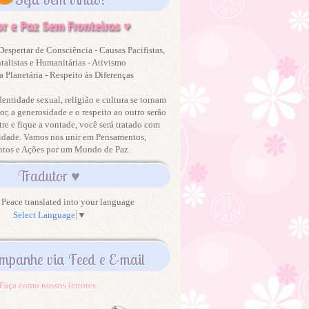
r e Paz Sem Fronteiras ♥
Despertar de Consciência - Causas Pacifistas,
alistas e Humanitárias - Ativismo
 Planetária - Respeito às Diferenças
dentidade sexual, religião e cultura se tornam
or, a generosidade e o respeito ao outro serão
tre e fique a vontade, você será tratado com
idade. Vamos nos unir em Pensamentos,
ntos e Ações por um Mundo de Paz.
Tradutor ♥
Peace translated into your language
Select Language
▼
mpanhe via Feed e E-mail
Faça como nossos leitores: