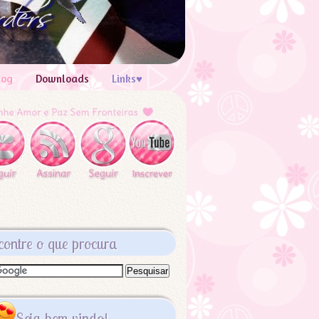
log
Downloads
Links♥
contre o que procura
Seja bem vindo!