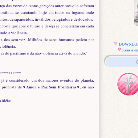
ça das vozes de tantas gerações anteriores que sofreram
continua se escutando hoje em todos os lugares onde
rtos, desaparecidos, inválidos, refugiados e deslocados.
posta que abre o futuro e deseja se concretizar em cada
indo a violência.
oz dos sem-voz! Milhões de seres humanos pedem por
DOWNLOAD
violência.
Leia a e
ças do pacifismo e da não-violência ativa do mundo."
**********
e já é considerado um dos maiores eventos do planeta,
♥Amor e Paz Sem Fronteiras♥,
a proposta de
eu
não
a idéia: