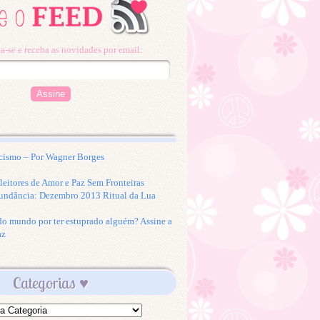
a-se e receba as novidades por email:
cismo – Por Wagner Borges
eitores de Amor e Paz Sem Fronteiras
undância: Dezembro 2013 Ritual da Lua
 do mundo por ter estuprado alguém? Assine a
az
Categorias ♥