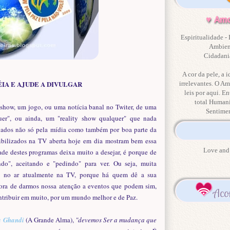
♥ Amo
Espiritualidade - 
Ambient
Cidadania
A cor da pele, a i
ÉIA E AJUDE A DIVULGAR
irrelevantes. O Am
leis por aqui. En
total Human
how, um jogo, ou uma notícia banal no Twiter, de uma
Sentime
quer", ou ainda, um "reality show qualquer" que nada
ulgados não só pela mídia como também por boa parte da
bilizados na TV aberta hoje em dia mostram bem essa
Love and 
dade destes programas deixa muito a desejar, é porque de
ndo", aceitando e "pedindo" para ver. Ou seja, muita
ve no ar atualmente na TV, porque há quem dê a sua
hora de darmos nossa atenção a eventos que podem sim,
Aco
ntribuir em muito, por um mundo melhor e de Paz.
 Ghandi
(A Grande Alma),
"devemos Ser a mudança que