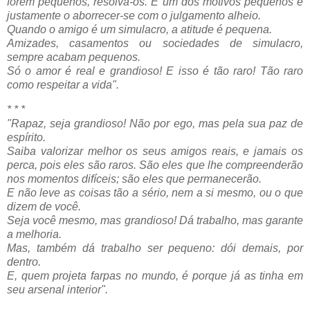
forem pequenos, resolva-os. E um dos motivos pequenos é
justamente o aborrecer-se com o julgamento alheio.
Quando o amigo é um simulacro, a atitude é pequena.
Amizades, casamentos ou sociedades de simulacro,
sempre acabam pequenos.
Só o amor é real e grandioso! E isso é tão raro! Tão raro
como respeitar a vida".
* * *
"Rapaz, seja grandioso! Não por ego, mas pela sua paz de
espírito.
Saiba valorizar melhor os seus amigos reais, e jamais os
perca, pois eles são raros. São eles que lhe compreenderão
nos momentos difíceis; são eles que permanecerão.
E não leve as coisas tão a sério, nem a si mesmo, ou o que
dizem de você.
Seja você mesmo, mas grandioso! Dá trabalho, mas garante
a melhoria.
Mas, também dá trabalho ser pequeno: dói demais, por
dentro.
E, quem projeta farpas no mundo, é porque já as tinha em
seu arsenal interior".