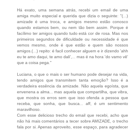
Há exato, uma semana atrás, recebi um email de uma
amiga muito especial e querida que dizia o seguinte: "(...)
amizade é uma troca, e amigos mesmo estão conosco
quando estamos bem, ou nem tão bem assim. Porque é
facílimo ter amigos quando tudo está cor de rosa. Mas nos
primeiros segundos de dificuldade ou necessidade é que
vemos mesmo, onde é que estão e quem são nossos
amigos.(...) repito: é facil conhecer alguem e ir dizendo 'ahh
eu te amo daqui, te amo dali',... mas é na hora 'do vamo vê'
que a coisa pega."
Luciana, o que o mais o ser humano pode desejar na vida,
tendo amigos que transmitem tanta emoção? Isso é a
verdadeira essência da amizade. Não aquela egoísta, que
envenena a alma... mas aquela que compartilha, que vibra,
que mostra os erros sem que isso ofenda a pessoa que
receba, que sonha, que busca... aff, é um sentimento
maravilhoso.
Com esse delicioso trecho do email que recebi, acho que
não há mais comentários a tecer sobre AMIZADE, o trecho
fala por si. Apenas aproveito, esse espaço, para agradecer