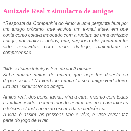
Amizade Real x simulacro de amigos
“
Resposta da Companhia do Amor a uma pergunta feita por
um amigo próximo, que enviou um e-mail triste, em que
conta como estava magoado com a ruptura de uma amizade
antiga, por motivos bobos, que, segundo ele, poderiam ter
sido resolvidos com mais diálogo, maturidade e
compreensão.
"Não existem inimigos fora de você mesmo.
Sabe aquele amigo de ontem, que hoje lhe detesta ou
depõe contra? Na verdade, nunca foi seu amigo verdadeiro.
Era um *'simulacro’ de amigo.
Amigo real, dos bons, jamais vira a cara, mesmo com todas
as adversidades conjuminando contra; mesmo com fofocas
e tolices rolando no meio escuro da maledicência.
A vida é assim: as pessoas vão e vêm, e vice-versa; faz
parte do jogo de viver.
Quem é verdadeiro, pontifica na amizade e no respeito;