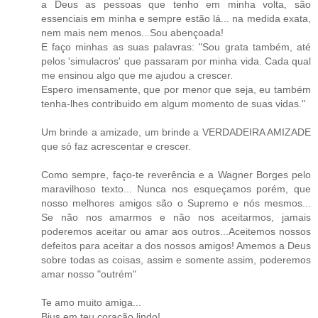
a Deus as pessoas que tenho em minha volta, são
essenciais em minha e sempre estão lá... na medida exata,
nem mais nem menos...Sou abençoada!
E faço minhas as suas palavras: "Sou grata também, até
pelos 'simulacros' que passaram por minha vida. Cada qual
me ensinou algo que me ajudou a crescer.
Espero imensamente, que por menor que seja, eu também
tenha-lhes contribuido em algum momento de suas vidas."
Um brinde a amizade, um brinde a VERDADEIRA AMIZADE
que só faz acrescentar e crescer.
Como sempre, faço-te reverência e a Wagner Borges pelo
maravilhoso texto... Nunca nos esqueçamos porém, que
nosso melhores amigos são o Supremo e nós mesmos...
Se não nos amarmos e não nos aceitarmos, jamais
poderemos aceitar ou amar aos outros...Aceitemos nossos
defeitos para aceitar a dos nossos amigos! Amemos a Deus
sobre todas as coisas, assim e somente assim, poderemos
amar nosso "outrém"
Te amo muito amiga...
Bjus em teu coração lindo!