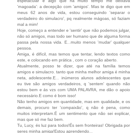
espetacular e algo que há muito tempo me deixava
'magoada': a decepção com 'amigos'. Mas te digo que em
meus 62 anos de vida, estou conseguindo 'separar o
verdadeiro do simulacro', pq realmente mágoas, só faziam
mal a mim!
Hoje, começo a entender e 'sentir' que não podemos julgar,
não só amigos, mas todo ser humano que de alguma forma
passa pela nossa vida. E...muito menos 'mudar' qualquer
pessoa.
Amiga, é difícil, mas temos que tentar, lendo textos como
este, e colocando em prática , com o coração aberto.
Atualmente, posso te dizer, que até na família temos
amigos e simulacro. tanto que minha melhor amiga é minha
neta, adolescente.E... inúmeros alunos adolescentes que
eu tive são amigos verdadeiros, q 'sentem' quando não
estou bem e ás vzs com UMA PALAVRA, me dão o apoio
necessário.E como é bom isso!
Não tenho amigos em quantidade, mas em qualidade, e os
demais, procuro ter 'compaixão', q não é pena, como
muitos interpretam.É um sentimento que não sei explicar,
mas que só me faz bem.
Tu, Lucy, és luz para todos!És sem fronteiras! Obrigada por
seres minha amiga!Estou aprendendo...