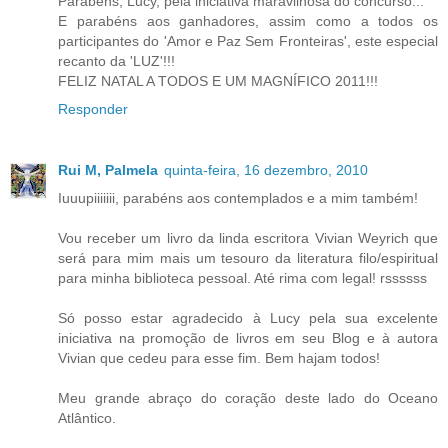
Parabéns, Lucy, pela iniciativa maravilhosa do concurso...
E parabéns aos ganhadores, assim como a todos os
participantes do 'Amor e Paz Sem Fronteiras', este especial
recanto da 'LUZ'!!!
FELIZ NATAL A TODOS E UM MAGNÍFICO 2011!!!
Responder
Rui M, Palmela
quinta-feira, 16 dezembro, 2010
Iuuupiiiiiii, parabéns aos contemplados e a mim também!
Vou receber um livro da linda escritora Vivian Weyrich que
será para mim mais um tesouro da literatura filo/espiritual
para minha biblioteca pessoal. Até rima com legal! rssssss
Só posso estar agradecido à Lucy pela sua excelente
iniciativa na promoção de livros em seu Blog e à autora
Vivian que cedeu para esse fim. Bem hajam todos!
Meu grande abraço do coração deste lado do Oceano
Atlântico.